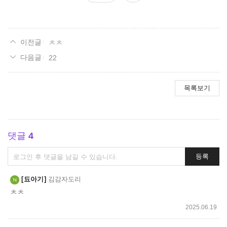
요
ㅊㅊ
22
목록보기
댓글
4
댓
등록
글
쓰
됴아기
김감자도리
기
ㅊㅊ
2025.06.19