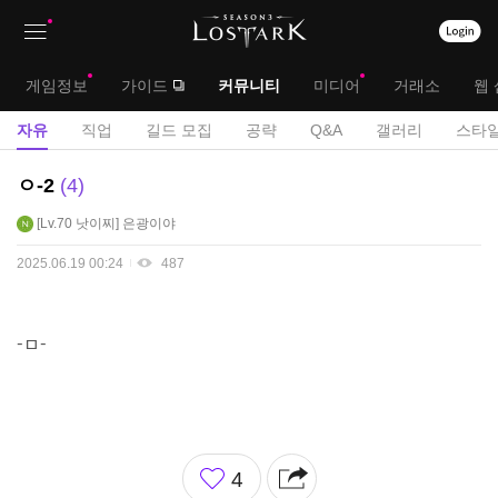
상
대
게임정보
가이드
커뮤니티
미디어
거래소
웹 
단
메
서
자유
직업
길드 모집
공략
Q&A
갤러리
스타일
메
뉴
브
자
ㅇ-2
4
뉴
유
메
Lv.70
낫이찌
은광이야
게
뉴
시
2025.06.19 00:24
487
판
-ㅁ-
좋
4
아