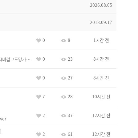
2026.08.05
2018.09.17
0
8
1시간 전
0
23
8시간 전
바람아추하게시비걸고도망가냐당당하게글써
0
27
8시간 전
7
28
10시간 전
2
37
12시간 전
ver
2
61
12시간 전