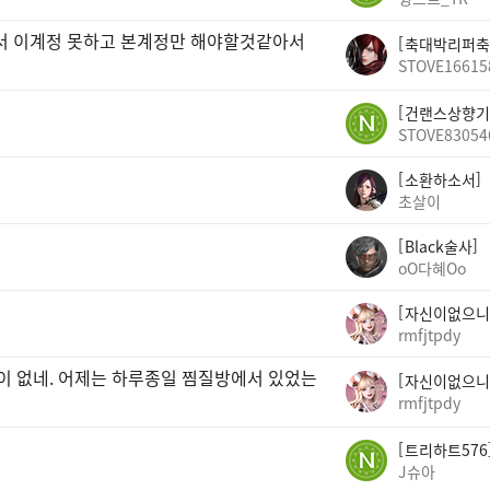
빠서 이계정 못하고 본계정만 해야할것같아서
축대박리퍼축
STOVE16615
건랜스상향기
STOVE83054
소환하소서
초살이
Black술사
oO다혜Oo
자신이없으니
rmfjtpdy
곳이 없네. 어제는 하루종일 찜질방에서 있었는
자신이없으니
rmfjtpdy
트리하트576
J슈아