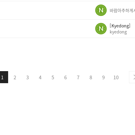
Kyedong
kyedong
1
2
3
4
5
6
7
8
9
10