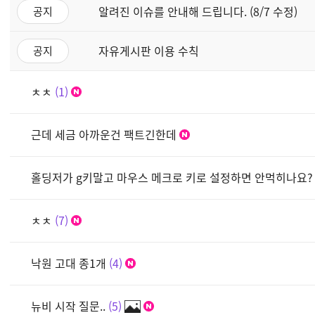
알려진 이슈를 안내해 드립니다. (8/7 수정)
공지
자유게시판 이용 수칙
공지
ㅊㅊ
1
근데 세금 아까운건 팩트긴한데
홀딩저가 g키말고 마우스 메크로 키로 설정하면 안먹히나요?
ㅊㅊ
7
낙원 고대 종1개
4
뉴비 시작 질문..
5