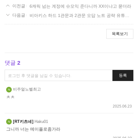
6캐릭 넘는 계정에 슈모익 준다니까 XX이냐고 묻더라
비아키스 하드 1관문과 2관문 오답 노트 공략 유튜브 영상 사이트 주소.
목록보기
댓글
2
댓
등록
글
쓰
비주얼노벨최고
기
ㅊㅊ
2025.06.23
RT키츠네
Haku01
그니까 너는 메이플로좀가라