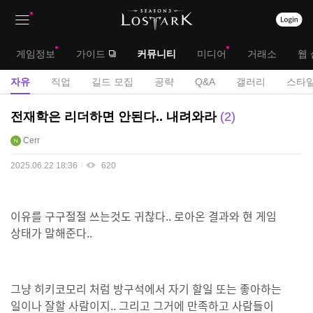
상
대
게임정보
가이드
커뮤니티
미디어
거래소
웹 
단
메
서
자유
직업
길드 모집
공략
Q&A
갤러리
스타일
메
뉴
브
자
전재학은 리더하면 안된다.. 내려와라
2
뉴
유
메
Cerr
게
뉴
시
2025.06.22 18:36
620
판
이유를 구구절절 쓰는것도 귀찮다.. 로아온 결과와 현 게임
상태가 말해준다..
그냥 히키코모리 처럼 방구석에서 자기 할일 또는 좋아하는
일이나 잘할 사람이지.. 그리고 그거에 만족하고 사람들이