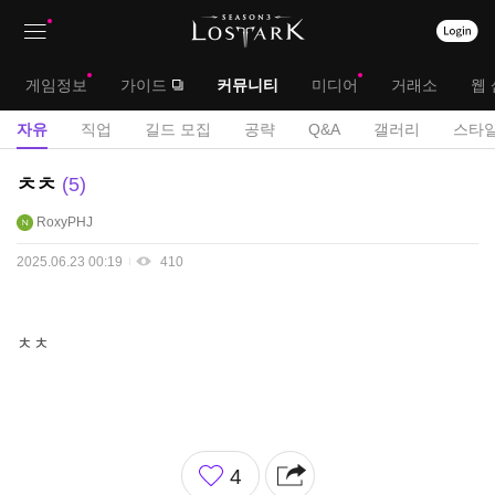
상
대
게임정보
가이드
커뮤니티
미디어
거래소
웹 
단
메
서
자유
직업
길드 모집
공략
Q&A
갤러리
스타일
메
뉴
브
자
ㅊㅊ
5
뉴
유
메
RoxyPHJ
게
뉴
시
2025.06.23 00:19
410
판
ㅊㅊ
좋
4
아