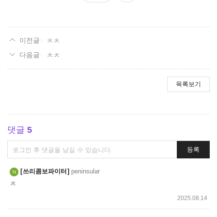
요
ㅊㅊ
ㅊㅊ
목록보기
댓글
5
댓
등록
글
쓰
쓰리콤보파이터
peninsular
기
ㅊ
2025.08.14