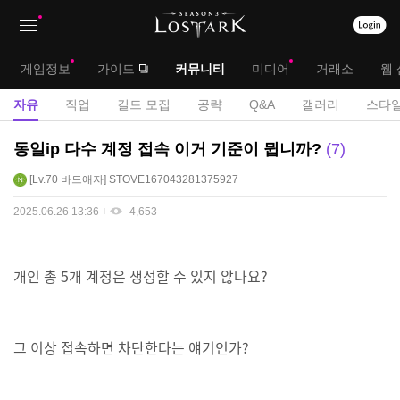
상
대
게임정보
가이드
커뮤니티
미디어
거래소
웹 
단
메
서
자유
직업
길드 모집
공략
Q&A
갤러리
스타일
메
뉴
브
자
동일ip 다수 계정 접속 이거 기준이 뮙니까?
7
뉴
유
메
Lv.70
바드애자
STOVE167043281375927
게
뉴
시
2025.06.26 13:36
4,653
판
개인 총 5개 계정은 생성할 수 있지 않나요?
그 이상 접속하면 차단한다는 얘기인가?