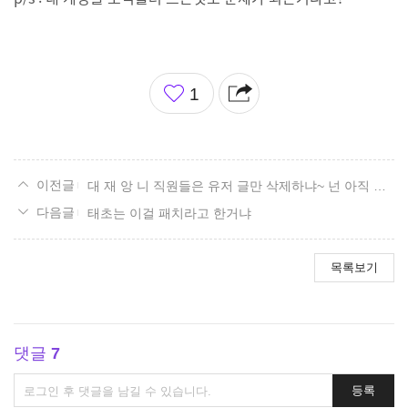
좋
1
아
요
대 재 앙 니 직원들은 유저 글만 삭제하냐~ 넌 아직 고집안버려떠 중수 딜압축 하라고 고집은 아주똥고집
태초는 이걸 패치라고 한거냐
목록보기
댓글
7
댓
등록
글