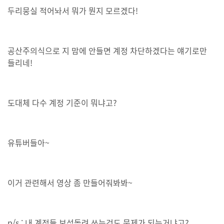
두리뭉실 적어놔서 뭐가 뭔지 모르겠다!
공산주의식으로 지 맘에 안들면 계정 차단하겠다는 얘기로만
들리네!
도대체 다수 계정 기준이 뭐냐고?
유튜버들아~
이거 관련해서 영상 좀 만들어줘봐봐~
p/s : 내 계정들 보석돌려 쓰는것도 문제가 되는거냐고?