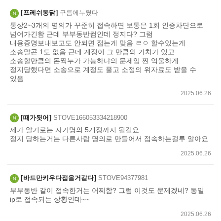
쓰
프레쉬통닭
구름에누웠다
기
통상2~3개의 명의가 꾸준히 접속하면 보통은 1회 인증차단으로
넘어가긴함 근데 부부동반컴인데 정지다? 그럼
내용증명보내보고도 안되면 접는게 맞음 ㄹㅇ 할수있는게
소송말곤 1도 없음 근데 계정이 그 만큼의 가치가 있고
소송할만큼의 돈찍누가 가능하냐의 문제임 찐 억울하게
정지당했다면 소송으로 계정도 풀고 소정의 위자료도 받을 수
있음
2025.06.26
때가됫어
STOVE166053334218900
제가 알기로는 자기명의 5개정까지 될걸요
정지 당하는거는 다른사람 명의로 만들어서 접속하는걸루 알아요
2025.06.26
바드만키우다접을거같다
STOVE94377981
부부동반 같이 접속한거는 어찌함? 그럼 이것도 문제겠네? 동일
ip로 접속되는 상황인데~~
2025.06.26