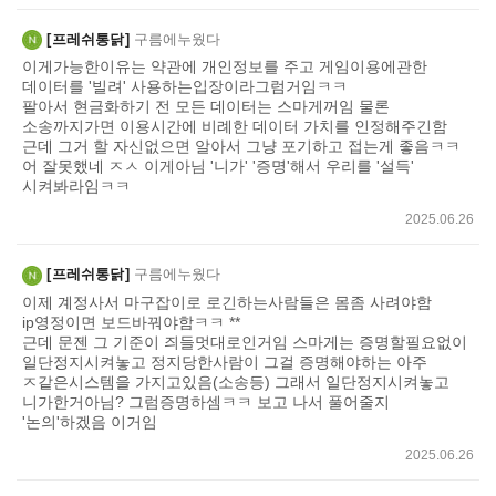
프레쉬통닭
구름에누웠다
이게가능한이유는 약관에 개인정보를 주고 게임이용에관한
데이터를 '빌려' 사용하는입장이라그럼거임ㅋㅋ
팔아서 현금화하기 전 모든 데이터는 스마게꺼임 물론
소송까지가면 이용시간에 비례한 데이터 가치를 인정해주긴함
근데 그거 할 자신없으면 알아서 그냥 포기하고 접는게 좋음ㅋㅋ
어 잘못했네 ㅈㅅ 이게아님 '니가' '증명'해서 우리를 '설득'
시켜봐라임ㅋㅋ
2025.06.26
프레쉬통닭
구름에누웠다
이제 계정사서 마구잡이로 로긴하는사람들은 몸좀 사려야함
ip영정이면 보드바꿔야함ㅋㅋ **
근데 문젠 그 기준이 즤들멋대로인거임 스마게는 증명할필요없이
일단정지시켜놓고 정지당한사람이 그걸 증명해야하는 아주
ㅈ같은시스템을 가지고있음(소송등) 그래서 일단정지시켜놓고
니가한거아님? 그럼증명하셈ㅋㅋ 보고 나서 풀어줄지
'논의'하겠음 이거임
2025.06.26