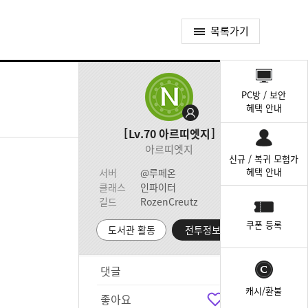
목록가기
퀵
메
PC방 / 보안
뉴
혜택 안내
Lv.70
아르띠엣지
아르띠엣지
신규 / 복귀 모험가
혜택 안내
서버
@루페온
클래스
인파이터
길드
RozenCreutz
쿠폰 등록
도서관 활동
전투정보실
댓글
2
캐시/환불
좋아요
1