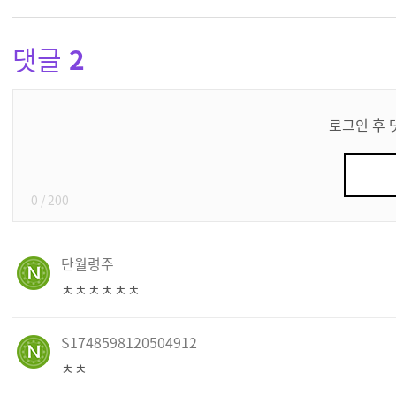
댓글
2
댓
글
로그인 후 
쓰
기
0
/ 200
단월령주
ㅊㅊㅊㅊㅊㅊ
S1748598120504912
ㅊㅊ