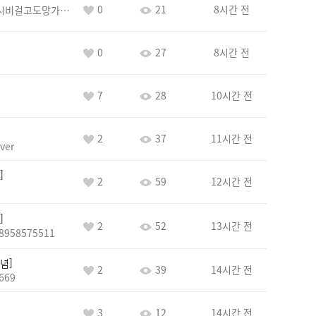
0
21
8시간 전
바람아추하게시비걸고도망가냐당당하게글써
0
27
8시간 전
7
28
10시간 전
2
37
11시간 전
ver
2
59
12시간 전
2
52
13시간 전
8958575511
념
2
39
14시간 전
669
3
12
14시간 전