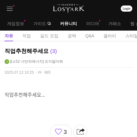
상
대
게임정보
가이드
커뮤니티
미디어
거래소
웹 
단
메
서
자유
직업
길드 모집
공략
Q&A
갤러리
스타일
메
뉴
브
자
직업추천해주세요
3
뉴
유
메
Lv.52
너만의에너지
오지말아줘
게
뉴
시
2025.07.12 10:25
885
판
직업추천해주세요...
좋
3
아