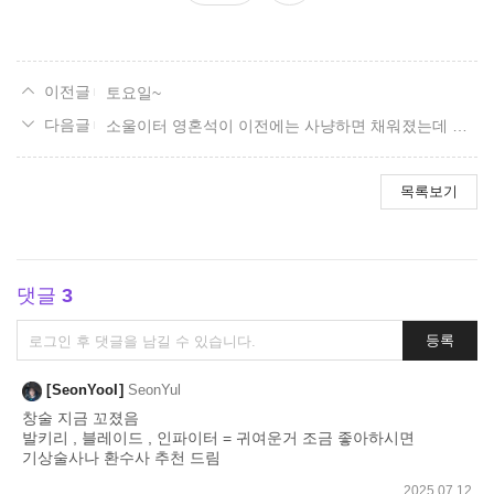
요
토요일~
소울이터 영혼석이 이전에는 사냥하면 채워졌는데 지금은 안됩니다 12일 12시 40붅 왕이린잉응 입니다 접속자 조사조치 바랍니다 나쁜인간
목록보기
댓글
3
댓
등록
글
쓰
SeonYooI
SeonYul
기
창술 지금 꼬졌음
발키리 , 블레이드 , 인파이터 = 귀여운거 조금 좋아하시면
기상술사나 환수사 추천 드림
2025.07.12