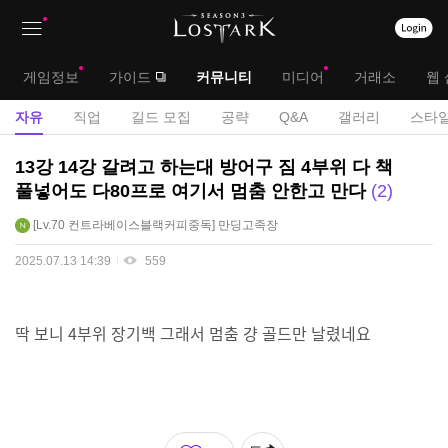
상
대
게임정보
가이드
커뮤니티
미디어
거래소
웹 
단
메
서
자유
직업
길드 모집
공략
Q&A
갤러리
스타일
메
뉴
브
자
13강 14강 갈려고 하는대 방어구 짐 4부위 다 책
뉴
유
메
풀넣어도 다80프로 여기서 멈춤 안한고 만다
2
게
뉴
Lv.70
컨트라베이스블랙커피중독
만딩고족장
시
판
2025.07.13 14:39
559
딱 보니 4부위 장기백 그래서 멈춤 걍 골드만 날렸네요
좋