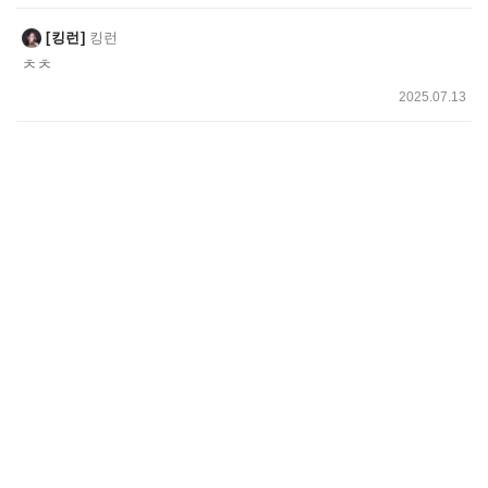
킹런
킹런
ㅊㅊ
2025.07.13