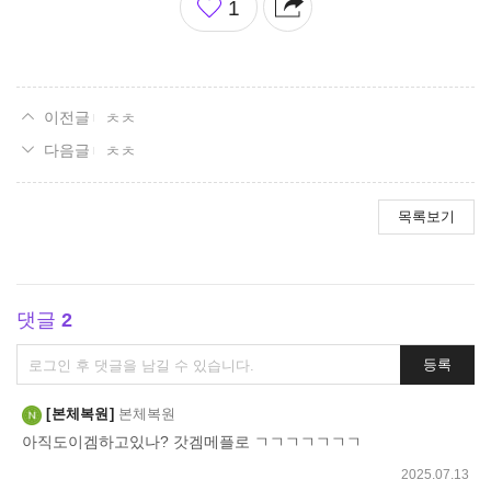
1
아
요
ㅊㅊ
ㅊㅊ
목록보기
댓글
2
댓
등록
글
쓰
본체복원
본체복원
기
아직도이겜하고있나? 갓겜메플로 ㄱㄱㄱㄱㄱㄱㄱ
2025.07.13