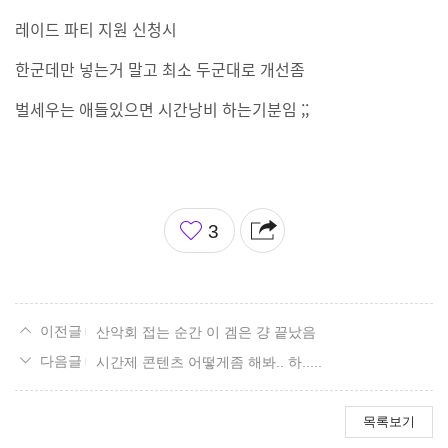
레이드 파티 지원 신청시
한군데만 넣는거 말고 최소 두군대로 개선좀
벌세우는 애들있으면 시간낭비 하는기분임 ;;
좋
3
아
요
산악회 접는 순간 이 겜은 걍 끝났음
시간제 콘텐츠 어떻게좀 해봐.. 하.....
목록보기