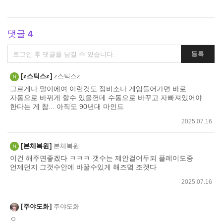
댓글
4
댓
등록
글
쓰
z스틱스z
z스틱스z
기
그르게나 말이에여 이런것도 정비소나 게임들어가면 바로
자동으로 바뀌게 할수 있을껀데 수동으로 바꾸고 자빠져있어야
한다는 게 참... 아직도 90년대 마인드
2025.07.16
본체복원
본체복원
이건 해주면좋겠다 ㅋㅋㅋ 갯수는 제안걸어두되 플레이도중
언제던지 그갯수안에 바꿀수있게 해즈몈 조겟다
2025.07.16
주야도화
주야도화
ㅇ