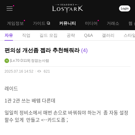
상
대
게임정보
가이드
커뮤니티
미디어
거래소
웹 
단
메
서
자유
직업
길드 모집
공략
Q&A
갤러리
스타일
메
뉴
브
자
편의성 개선좀 젭라 추천해줘라
4
뉴
유
메
Lv.70
D119
정없는사람
게
뉴
시
2025.07.16 14:52
621
판
레이드
1관 2관 쓰는 배템 다른데
일일히 정비소에서 매번 손으로 바꿔줘야 하는거 좀 자동 설정
할수 있게 만들고 <--카드도좀 ;