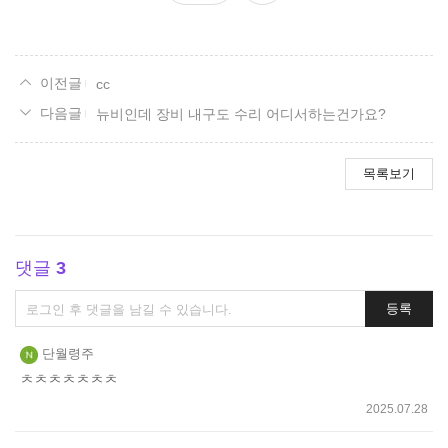
요
cc
뉴비인데 장비 내구도 수리 어디서하는건가요?
목록보기
댓글
3
댓
등록
글
쓰
단월령주
기
ㅊㅊㅊㅊㅊㅊㅊ
2025.07.28