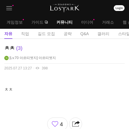
상
대
게임정보
가이드
커뮤니티
미디어
거래소
웹 
단
메
서
자유
직업
길드 모집
공략
Q&A
갤러리
스타일
메
뉴
브
자
ㅊㅊ
3
뉴
유
메
Lv.70
아르띠엣지
아르띠엣지
게
뉴
시
2025.07.27 13:27
398
판
ㅊㅊ
좋
4
아