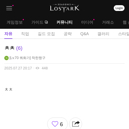
상
대
게임정보
가이드
커뮤니티
미디어
거래소
웹 
단
메
서
자유
직업
길드 모집
공략
Q&A
갤러리
스타일
메
뉴
브
자
ㅊㅊ
6
뉴
유
메
Lv.70
쿼화가
착한짱구
게
뉴
시
2025.07.27 20:17
448
판
ㅊㅊ
좋
6
아