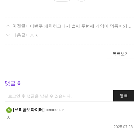
요
이번주 패치하고나서 벌써 두번째 게임이 먹통이되어버려서 강종했는데
ㅊㅊ
목록보기
댓글
6
댓
등록
글
쓰
쓰리콤보파이터
peninsular
기
ㅊ
2025.07.28