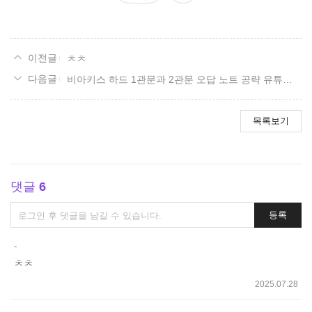
요
ㅊㅊ
비아키스 하드 1관문과 2관문 오답 노트 공략 유튜브 영상 사이트.
목록보기
댓글
6
댓
등록
글
쓰
-
기
ㅊㅊ
2025.07.28