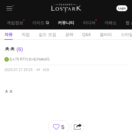
상
대
게임정보
가이드
커뮤니티
미디어
거래소
웹 
단
메
서
자유
직업
길드 모집
공략
Q&A
갤러리
스타일
메
뉴
브
자
ㅊㅊ
6
뉴
유
메
Lv.70
RT키츠네
Haku01
게
뉴
시
2025.07.27 20:25
419
판
ㅊㅊ
좋
5
아