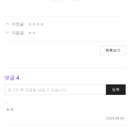
요
ㅊㅊㅊㅊ
ㅊㅊ
목록보기
댓글
4
댓
등록
글
쓰
-
기
ㅊㅊ
2025.08.04