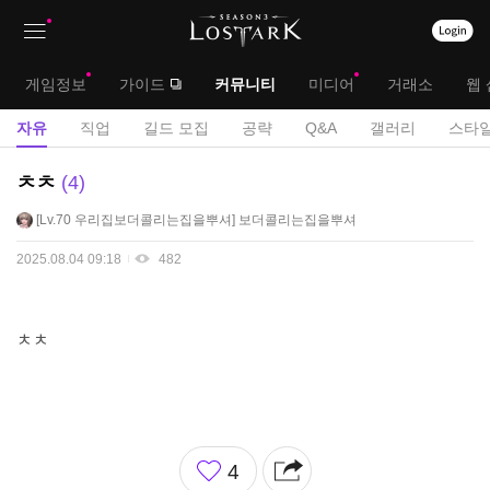
상
대
게임정보
가이드
커뮤니티
미디어
거래소
웹 
단
메
서
자유
직업
길드 모집
공략
Q&A
갤러리
스타일
메
뉴
브
자
ㅊㅊ
4
뉴
유
메
Lv.70
우리집보더콜리는집을뿌셔
보더콜리는집을뿌셔
게
뉴
시
2025.08.04 09:18
482
판
ㅊㅊ
좋
4
아