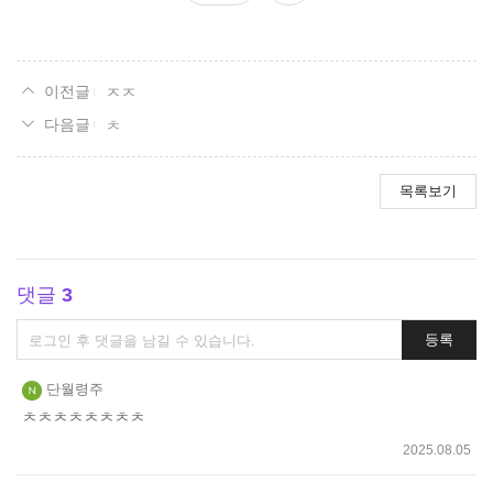
요
ㅈㅈ
ㅊ
목록보기
댓글
3
댓
등록
글
쓰
단월령주
기
ㅊㅊㅊㅊㅊㅊㅊㅊ
2025.08.05