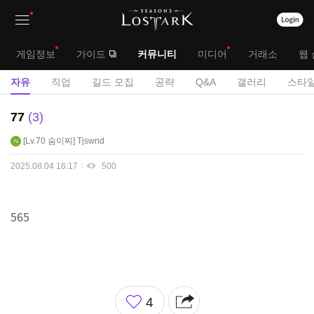
상
대
게임정보
가이드
커뮤니티
미디어
거래소
웹 
단
메
서
자유
직업
길드 모집
공략
Q&A
갤러리
스타일
메
뉴
브
자
77
3
뉴
유
메
Lv.70
숨이찌
Tjswnd
게
뉴
시
2025.08.04 16:17
500
판
565
좋
4
아