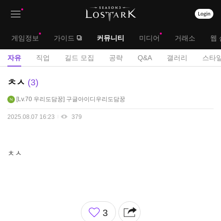
상
대
게임정보
가이드
커뮤니티
미디어
거래소
웹 
단
메
서
자유
직업
길드 모집
공략
Q&A
갤러리
스타일
메
뉴
브
자
ㅊㅅ
3
뉴
유
메
Lv.70
우리도담꿍
구글아이디우리도담꿍
게
뉴
시
2025.08.07 16:23
379
판
ㅊㅅ
좋
3
아