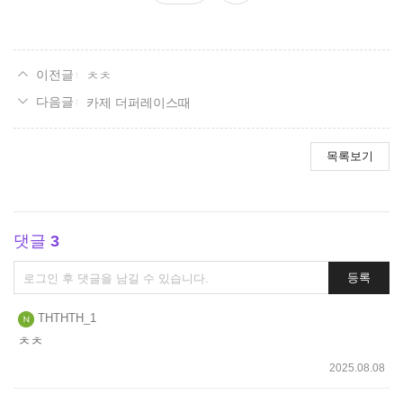
요
ㅊㅊ
카제 더퍼레이스때
목록보기
댓글
3
댓
등록
글
쓰
THTHTH_1
기
ㅊㅊ
2025.08.08