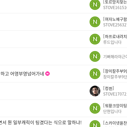
토르망치찾는
STOVE16151
여자노예구함
STOVE25632
하프로내려치
루드입니다
기뻐해라야근
장미칼주부9
안하고 어영부영넘어가네
장미칼주부9
컹쮠
STOVE17072
워황크앙이팅
단현입니다
면서 뭔 일부캐릭이 팅겼다는 식으로 말하냐!
스카이넷을찬