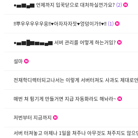
●▅▇▄▇ 언제까지 입꾹닫으로 대처하실껀가요?
2
‼뿌우우우우우웅‼♥아자자자잣♥엉덩이가‼♥‼
1
●▅▇█▇▆▅▄▇ 서버 관리를 어떻게 하는거임?
설마
전재학디렉터되고나서는 이렇게 서버터져도 사과도 제대로
매번 쳐 튕기게 만들거면 지급 자동화라도 해놔라~
저번부터 지금까지
서버 터져놓고 아제나 1일을 쳐주나 아무것도 쳐주지도 않으