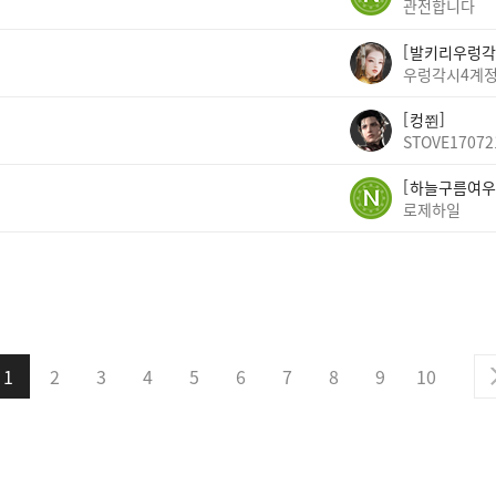
관전합니다
발키리우렁각
우렁각시4계
컹쮠
STOVE17072
하늘구름여우
로제하일
1
2
3
4
5
6
7
8
9
10