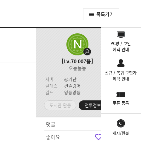
목록가기
퀵
메
PC방 / 보안
뉴
혜택 안내
Lv.70
007뿅
오뇽뇽뇽
신규 / 복귀 모험가
혜택 안내
서버
@카단
클래스
건슬링어
길드
망둥망둥
쿠폰 등록
도서관 활동
전투정보실
댓글
5
캐시/환불
좋아요
8