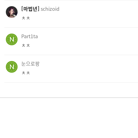
마법년
schizoid
ㅊㅊ
Part1ta
ㅊㅊ
눈으로팡
ㅊㅊ