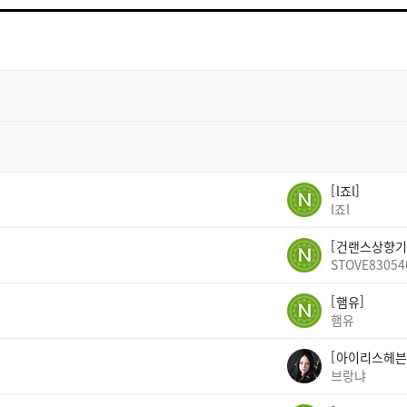
트
검
색
l죠l
l죠l
건랜스상향기
STOVE83054
햄유
햄유
아이리스헤븐
브랑냐