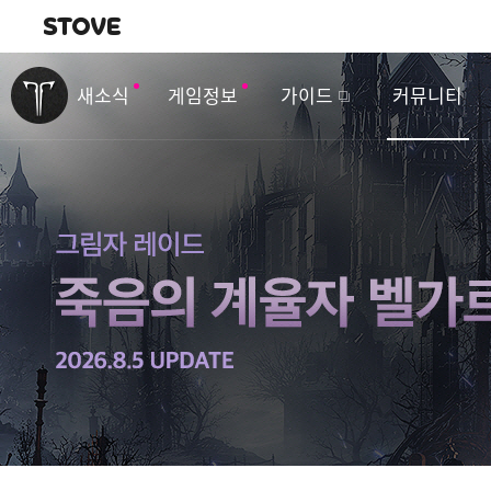
내비게이션
이
벤
새소식
게임정보
가이드
커뮤니티
트
&
업
데
이
트