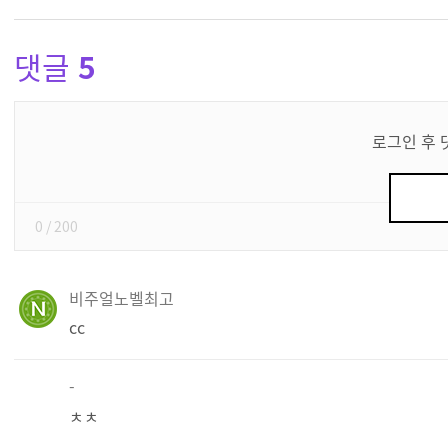
댓글
5
댓
글
로그인 후 
쓰
기
0
/ 200
비주얼노벨최고
cc
-
ㅊㅊ