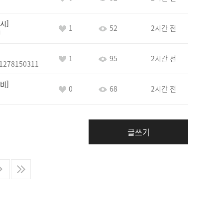
시
1
52
2시간 전
정
1
95
2시간 전
1278150311
비
0
68
2시간 전
글쓰기