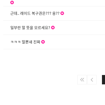
근데.. 레이드 복구권은??? 응??
일부란 말 뜻을 모르세요?
ㅋㅋㅋ 말뽄새 진짜