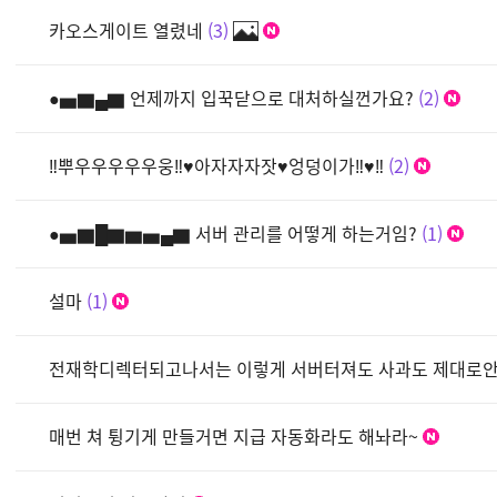
카오스게이트 열렸네
3
●▅▇▄▇ 언제까지 입꾹닫으로 대처하실껀가요?
2
‼뿌우우우우우웅‼♥아자자자잣♥엉덩이가‼♥‼
2
●▅▇█▇▆▅▄▇ 서버 관리를 어떻게 하는거임?
1
설마
1
전재학디렉터되고나서는 이렇게 서버터져도 사과도 제대로
매번 쳐 튕기게 만들거면 지급 자동화라도 해놔라~