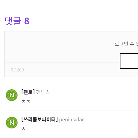
댓글
8
댓
글
로그인 후 
쓰
기
0
/ 200
펜토
펜투스
ㅊㅊ
쓰리콤보파이터
peninsular
ㅊ