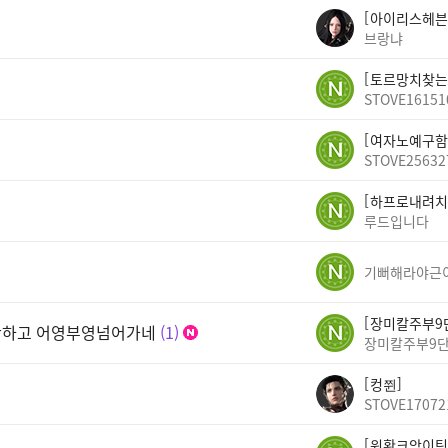
아이리스헤븐
브랑냐
토르망치찾는
STOVE16151
여자노예구함
STOVE25632
하프로내려치
루드입니다
기뻐해라야근
장미칼주부9
안하고 어영부영넘어가네
1
장미칼주부9
컹쮠
STOVE17072
워황크앙이팅