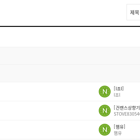
리
제목
스
트
검
색
l죠l
l죠l
건랜스상향기
STOVE83054
햄유
햄유