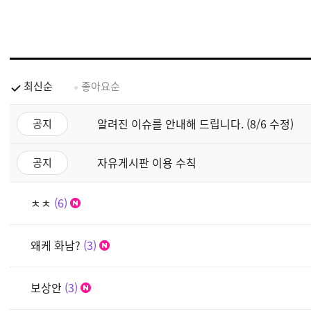
최신순
좋아요순
알려진 이슈를 안내해 드립니다. (8/6 수정)
공지
자유게시판 이용 수칙
공지
ㅊㅊ
6
왜케 화남?
3
보상안
3