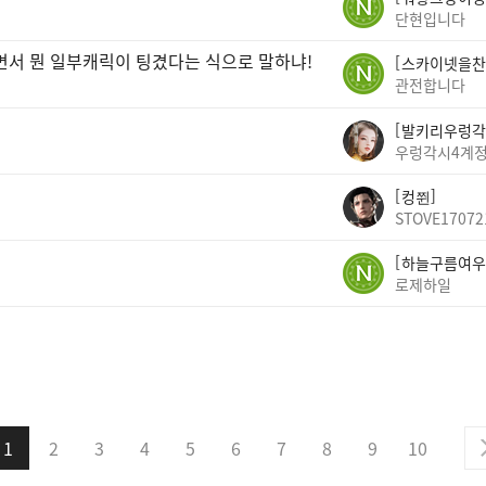
단현입니다
면서 뭔 일부캐릭이 팅겼다는 식으로 말하냐!
스카이넷을찬
관전합니다
발키리우렁각
우렁각시4계
컹쮠
STOVE17072
하늘구름여우
로제하일
1
2
3
4
5
6
7
8
9
10