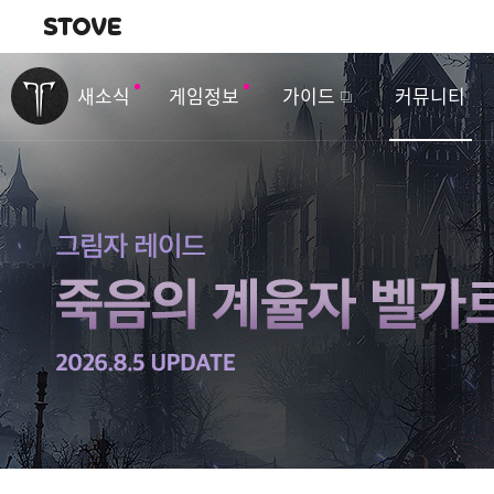
내비게이션
이
벤
새소식
게임정보
가이드
커뮤니티
트
&
업
데
이
트