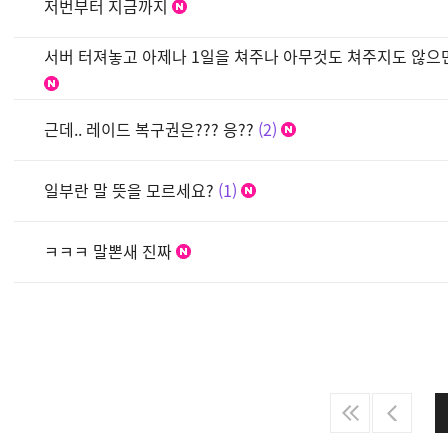
저번부터 지금까지
서버 터져놓고 아제나 1일을 쳐주나 아무것도 쳐주지도 않으
근데.. 레이드 복구권은??? 응??
2
일부란 말 뜻을 모르세요?
1
ㅋㅋㅋ 말뽄새 진짜