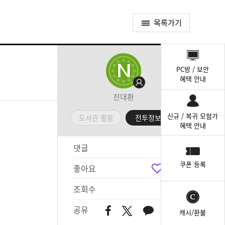
목록가기
퀵
메
PC방 / 보안
뉴
혜택 안내
진대환
신규 / 복귀 모험가
도서관 활동
전투정보실
혜택 안내
댓글
8
쿠폰 등록
좋아요
6
조회수
397
공유
캐시/환불