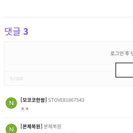
댓글
3
댓
글
로그인 후 
쓰
기
0
/ 200
모코코한쌈
STOVE81867543
ㅊㅊ
본체복원
본체복원