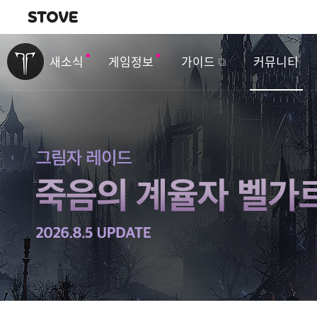
내비게이션
이
벤
새소식
게임정보
가이드
커뮤니티
트
&
업
데
이
트