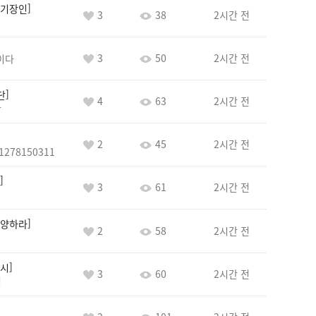
기장인
3
38
2시간 전
3
50
2시간 전
이다
단
4
63
2시간 전
단
2
45
2시간 전
1278150311
3
61
2시간 전
양하라
2
58
2시간 전
시
3
60
2시간 전
정