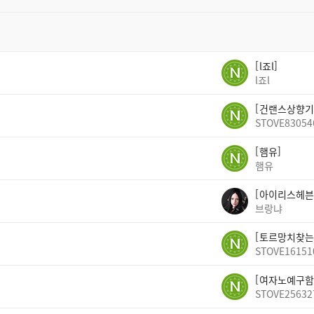
l죠l
l죠l
건랜스상향기
STOVE83054
햄유
햄유
아이리스헤븐
브랑냐
토르망치찾는
STOVE16151
여자노예구함
STOVE25632