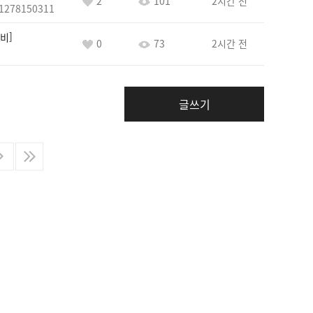
2
101
2시간 전
1278150311
비
0
73
2시간 전
글쓰기