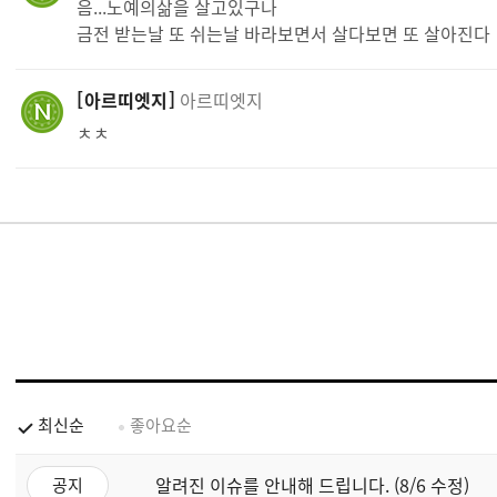
음...노예의삶을 살고있구나
금전 받는날 또 쉬는날 바라보면서 살다보면 또 살아진다
아르띠엣지
아르띠엣지
ㅊㅊ
최신순
좋아요순
알려진 이슈를 안내해 드립니다. (8/6 수정)
공지