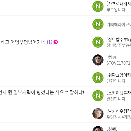
하프로내려치
루드입니다
기뻐해라야근
장미칼주부9
안하고 어영부영넘어가네
1
장미칼주부9
컹쮠
STOVE17072
워황크앙이팅
단현입니다
면서 뭔 일부캐릭이 팅겼다는 식으로 말하냐!
스카이넷을찬
관전합니다
발키리우렁각
우렁각시4계
컹쮠