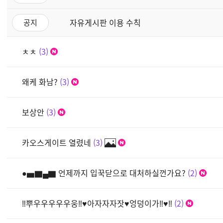
자유게시판 이용 수칙
공지
ㅊㅊ
3
왜케 화남?
3
보상안
3
카오스게이트 열렸네
3
●▅▇▄▇ 언제까지 입꾹닫으로 대처하실껀가요?
2
‼뿌우우우우우웅‼♥아자자자잣♥엉덩이가‼♥‼
2