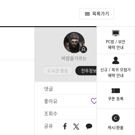
목록가기
퀵
메
PC방 / 보안
뉴
혜택 안내
바람을가르는
신규 / 복귀 모험가
도서관 활동
전투정보실
혜택 안내
댓글
3
쿠폰 등록
좋아요
3
조회수
482
공유
캐시/환불