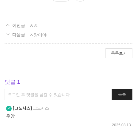
요
ㅊㅊ
ㅈ망이야
목록보기
댓글
1
댓
등록
글
쓰
그노시스
그노시스
기
우앙
2025.08.13