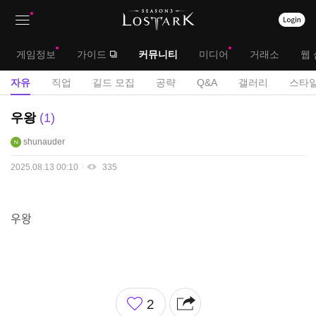
상
대
게임정보
가이드
커뮤니티
미디어
거래소
웹 
단
메
서
자유
직업
길드 모집
공략
Q&A
갤러리
스타일
메
뉴
브
자
우왕
1
뉴
유
메
shunauder
게
뉴
시
2025.08.13 00:10
335
판
우왕
좋
2
아