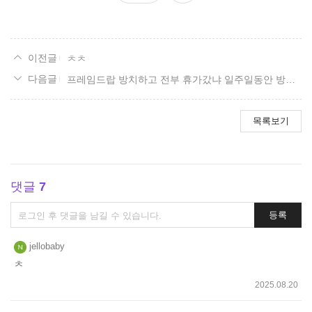
요
ㅊㅊ
프레임드랍 방치하고 전부 휴가갔냐 일주일동안 방치하네
목록보기
댓글
7
댓
등록
글
쓰
jellobaby
기
ㅊ
2025.08.20