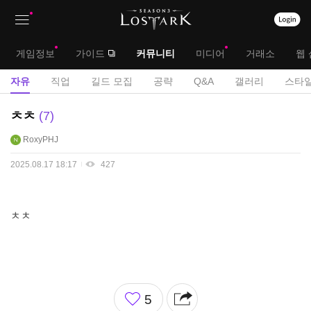
상
대
게임정보
가이드
커뮤니티
미디어
거래소
웹 
단
메
서
자유
직업
길드 모집
공략
Q&A
갤러리
스타일
메
뉴
브
자
ㅊㅊ
7
뉴
유
메
RoxyPHJ
게
뉴
시
2025.08.17 18:17
427
판
ㅊㅊ
좋
5
아