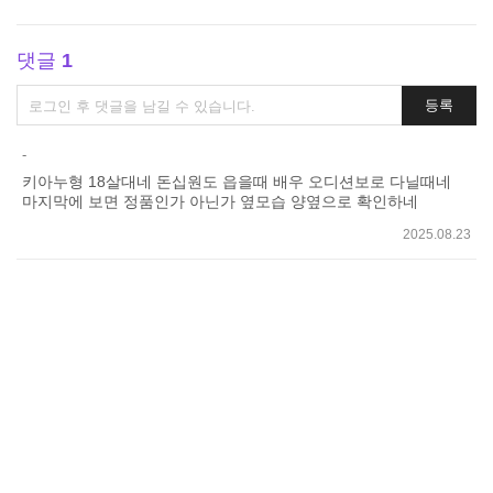
댓글
1
댓
등록
글
쓰
-
기
키아누형 18살대네 돈십원도 읍을때 배우 오디션보로 다닐때네
마지막에 보면 정품인가 아닌가 옆모습 양옆으로 확인하네
2025.08.23