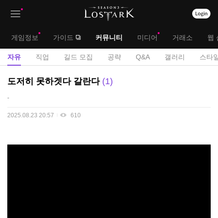
상
대
게임정보
가이드
커뮤니티
미디어
거래소
웹 
단
메
서
자유
직업
길드 모집
공략
Q&A
갤러리
스타일
메
뉴
브
자
도저히 못하겟다 갈란다
1
뉴
유
메
-
게
뉴
시
2025.08.23 20:57
610
판