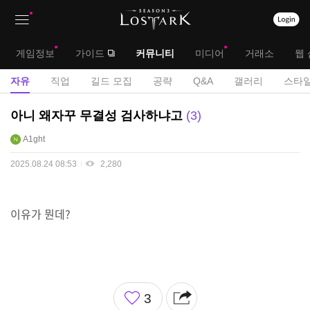
상
대
게임정보
가이드
커뮤니티
미디어
거래소
웹 
단
메
서
자유
직업
길드 모집
공략
Q&A
갤러리
스타일
메
뉴
브
자
아니 왜자꾸 무결성 검사하냐고
3
뉴
유
메
A1ght
게
뉴
시
2025.08.24 08:53
2,280
판
이유가 뭔데?
좋
3
아