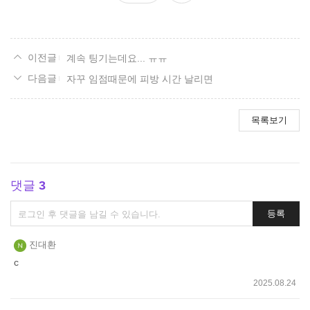
요
계속 팅기는데요... ㅠㅠ
자꾸 임점때문에 피방 시간 날리면
목록보기
댓글
3
댓
등록
글
쓰
진대환
기
c
2025.08.24