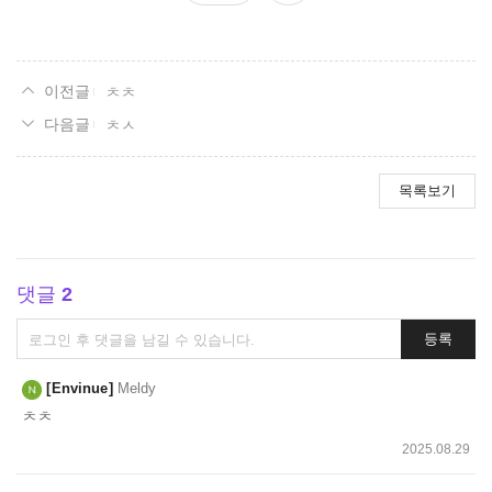
요
ㅊㅊ
ㅊㅅ
목록보기
댓글
2
댓
등록
글
쓰
Envinue
Meldy
기
ㅊㅊ
2025.08.29