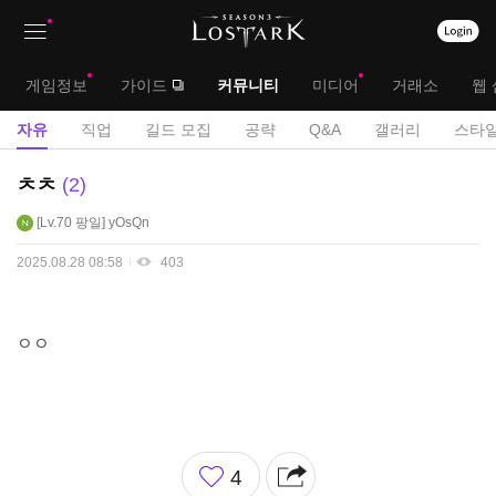
상
대
게임정보
가이드
커뮤니티
미디어
거래소
웹 
단
메
서
자유
직업
길드 모집
공략
Q&A
갤러리
스타일
메
뉴
브
자
ㅊㅊ
2
뉴
유
메
Lv.70
팡일
yOsQn
게
뉴
시
2025.08.28 08:58
403
판
ㅇㅇ
좋
4
아