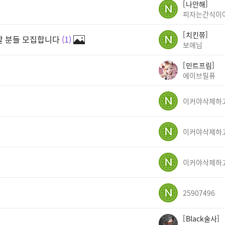
나안해
피자는간식이
치킨쮸
께할 분들 모집합니다
1
보애님
민트프림
에이브릴퓨
25907496
Black술사