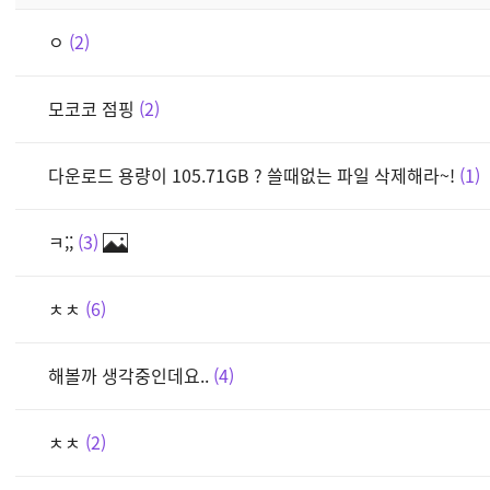
ㅇ
2
모코코 점핑
2
다운로드 용량이 105.71GB ? 쓸때없는 파일 삭제해라~!
1
ㅋ;;
3
ㅊㅊ
6
해볼까 생각중인데요..
4
ㅊㅊ
2