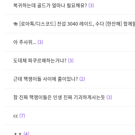
복귀하는데 골드가 얼마나 필요해유?
3
🍻 [로아톡/디스코드] 전섭 3040 레이드, 수다 [한잔해] 함
아 주사위...
3
도데체 파쿠르왜하는거냐?
3
근데 핵쟁이들 사이에 룰이있나?
2
참 진짜 핵쟁이들은 인생 진짜 기괴하게사는듯
3
cc
7
ㅊㅊ
4