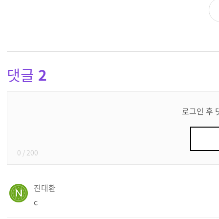
댓글
2
댓
글
로그인 후 
쓰
기
0
/ 200
진대환
c