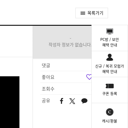
목록가기
퀵
메
-
PC방 / 보안
뉴
작성자 정보가 없습니다.
혜택 안내
댓글
2
신규 / 복귀 모험가
혜택 안내
좋아요
3
조회수
590
쿠폰 등록
공유
캐시/환불