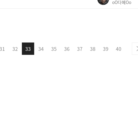
oO다혜Oo
31
32
33
34
35
36
37
38
39
40