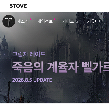
내비게이션
이
벤
새소식
게임정보
가이드
커뮤니티
트
&
업
데
이
트