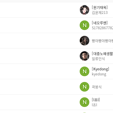
원기태옥
김윤재213
네오루멘
S178286778
빵야빵야빵야
대중노예생활
일류인식
Kyedong
kyedong
곽봉식
l죠l
l죠l