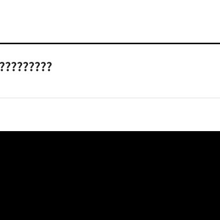
????????