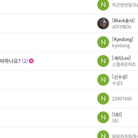
피곤한반달가
Black술사
oO다혜Oo
Kyedong
kyedong
세리Lee
어야하나요?
2
스퀄레온하트
신수성
수성3
25907496
l죠l
l죠l