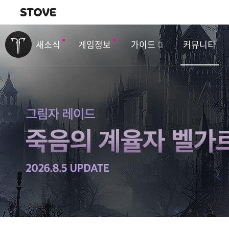
내비게이션
이
벤
새소식
게임정보
가이드
커뮤니티
트
&
업
데
이
트