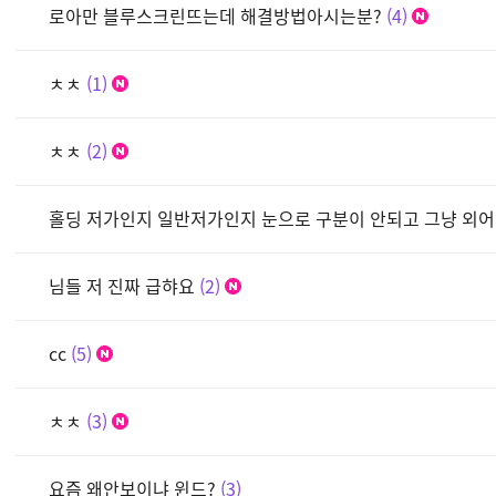
로아만 블루스크린뜨는데 해결방법아시는분?
4
ㅊㅊ
1
ㅊㅊ
2
홀딩 저가인지 일반저가인지 눈으로 구분이 안되고 그냥 외
님들 저 진짜 급햐요
2
cc
5
ㅊㅊ
3
요즘 왜안보이냐 윈드?
3