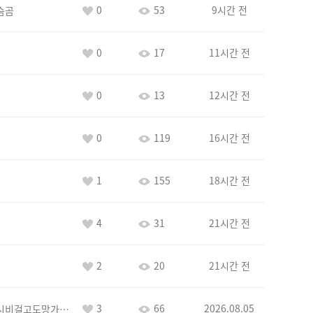
0
53
9시간 전
슴곰
0
17
11시간 전
0
13
12시간 전
0
119
16시간 전
1
155
18시간 전
4
31
21시간 전
2
20
21시간 전
3
66
2026.08.05
바람아추하게시비걸고도망가냐당당하게글써