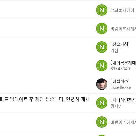
백의둘째아이
창술카섬
카섬
내이름은게메
83545349
에셀레스
Essellesse
뢰도 업데이트 후 게임 접습니다. 안녕히 계세
파티하면전사
황재v