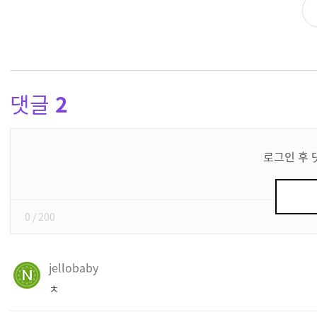
댓글
2
댓
글
로그인 후 
쓰
기
0
/ 200
jellobaby
ㅊ