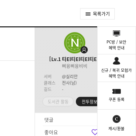
목록가기
퀵
메
PC방 / 보안
뉴
혜택 안내
Lv.1
티El티El티El티El
삐융삐융비비
신규 / 복귀 모험가
혜택 안내
서버
@실리안
클래스
전사(남)
길드
-
쿠폰 등록
도서관 활동
전투정보실
댓글
2
캐시/환불
좋아요
7