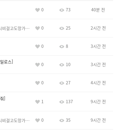
0
73
40분 전
0
25
2시간 전
바람아추하게시비걸고도망가냐당당하게글써
0
8
3시간 전
일로스
0
10
3시간 전
0
27
4시간 전
줘
1
137
9시간 전
0
35
9시간 전
바람아추하게시비걸고도망가냐당당하게글써