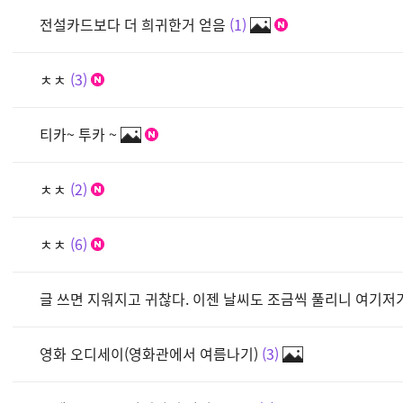
전설카드보다 더 희귀한거 얻음
1
ㅊㅊ
3
티카~ 투카 ~
ㅊㅊ
2
ㅊㅊ
6
글 쓰면 지워지고 귀찮다. 이젠 날씨도 조금씩 풀리니 여기저
영화 오디세이(영화관에서 여름나기)
3