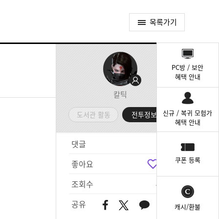
목록가기
퀵
메
PC방 / 보안
뉴
혜택 안내
칼틱
신규 / 복귀 모험가
도서관 활동
전투정보실
혜택 안내
댓글
9
쿠폰 등록
좋아요
6
조회수
495
공유
캐시/환불