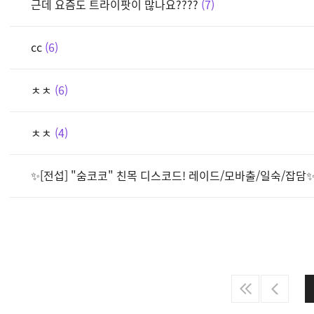
근데 요즘도 트라이팟이 많나요????
7
cc
6
ㅊㅊ
6
ㅊㅊ
4
✨[전섭] "숨코코" 친목 디스코드! 레이드/모바출/일숙/잡담