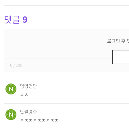
댓글
9
댓
글
로그인 후 
쓰
기
0
/ 200
영양영양
ㅊㅊ
단월령주
ㅊㅊㅊㅊㅊㅊㅊㅊㅊ