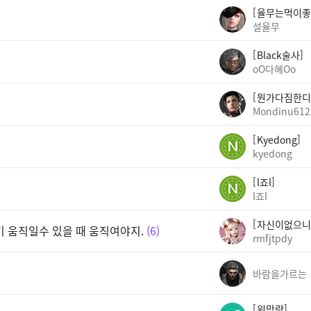
율무는먹이좋
설율무
Black술사
oO다혜Oo
뭔가다짐한디
Mondinu612
Kyedong
kyedong
l죠l
l죠l
자신이없으니
기 움직일수 있을 때 움직여야지.
6
rmfjtpdy
바람을가르는
워망량