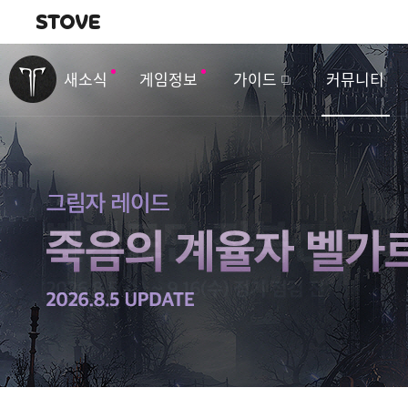
내비게이션
이
벤
새소식
게임정보
가이드
커뮤니티
트
&
업
데
이
트