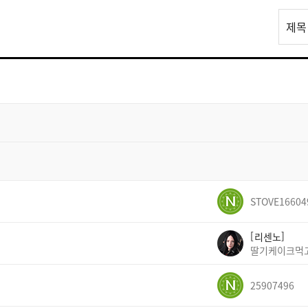
리
제목
스
트
검
색
STOVE16604
리센노
딸기케이크먹
25907496