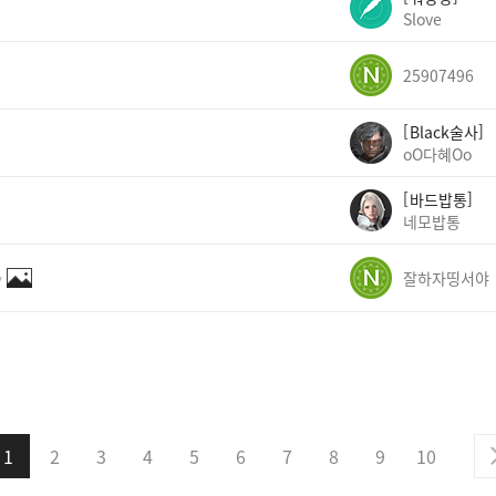
Slove
25907496
Black술사
oO다혜Oo
바드밥통
네모밥통
✨
잘하자띵서야
1
2
3
4
5
6
7
8
9
10