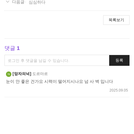
심심하다
목록보기
댓글
1
댓
등록
글
쓰
망자의넉
도르마르
기
눈이 안 좋은 건가요 시력이 떨어지시나요 넘 사 벽 입니다
2025.09.05