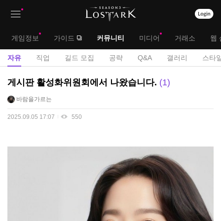
상
대
게임정보
가이드
커뮤니티
미디어
거래소
웹 
단
메
서
자유
직업
길드 모집
공략
Q&A
갤러리
스타일
메
뉴
브
자
게시판 활성화위원회에서 나왔습니다.
1
뉴
유
메
바람을가르는
게
뉴
시
2025.09.05 17:07
550
판