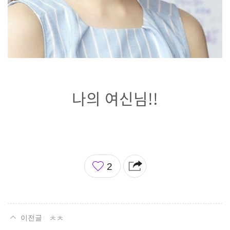
나의 여신님!!
좋
2
아
요
ㅊㅊ