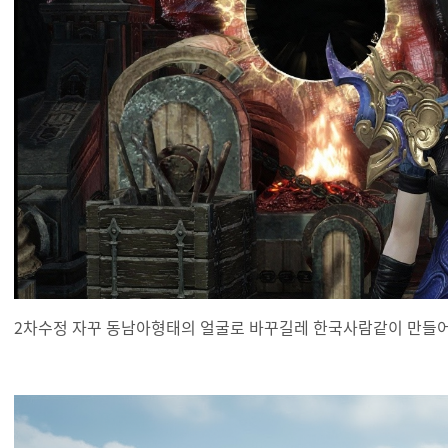
2차수정 자꾸 동남아형태의 얼굴로 바꾸길레 한국사람같이 만들