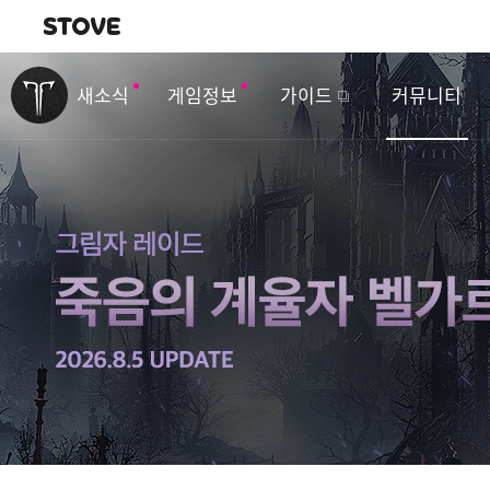
내비게이션
이
벤
새소식
게임정보
가이드
커뮤니티
트
&
업
데
이
트