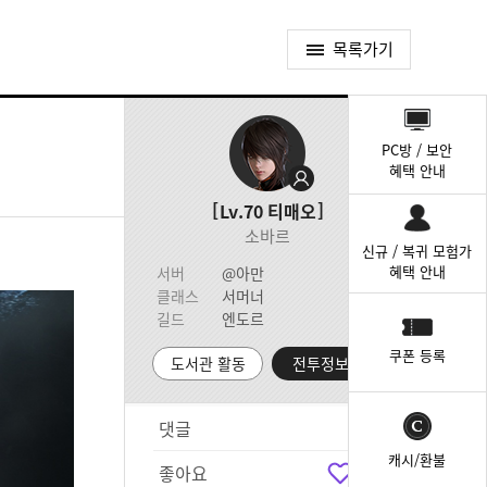
목록가기
퀵
메
PC방 / 보안
뉴
혜택 안내
Lv.70
티매오
소바르
신규 / 복귀 모험가
혜택 안내
서버
@아만
클래스
서머너
길드
엔도르
쿠폰 등록
도서관 활동
전투정보실
댓글
6
캐시/환불
좋아요
8