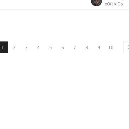
oO다혜Oo
1
2
3
4
5
6
7
8
9
10