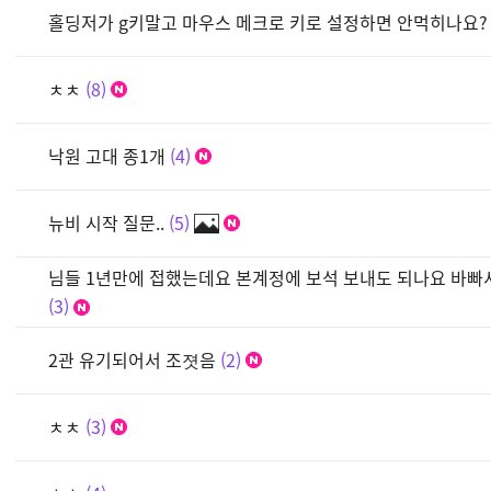
홀딩저가 g키말고 마우스 메크로 키로 설정하면 안먹히나요?
ㅊㅊ
8
낙원 고대 종1개
4
뉴비 시작 질문..
5
님들 1년만에 접했는데요 본계정에 보석 보내도 되나요 바
3
2관 유기되어서 조졋음
2
ㅊㅊ
3