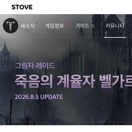
내비게이션
이
벤
새소식
게임정보
가이드
커뮤니티
트
&
업
데
이
트