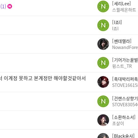
세리Lee
1
스퀄레온하트
l죠l
l죠l
쎈데렐라
NowandFore
기어가는꿀벌
윙스트_TR
빠서 이계정 못하고 본계정만 해야할것같아서
축대박리퍼축
STOVE16615
건랜스상향기
STOVE83054
소환하소서
초살이
Black술사