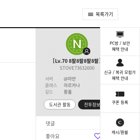
목록가기
퀵
메
PC방 / 보안
뉴
혜택 안내
Lv.70
8팔8팔8팔8팔
STOVE73632600
신규 / 복귀 모험가
혜택 안내
서버
@아만
클래스
아르카나
길드
황홀
쿠폰 등록
도서관 활동
전투정보실
댓글
3
캐시/환불
좋아요
6