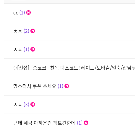
cc
1
ㅊㅊ
2
ㅊㅊ
1
✨[전섭] "숨코코" 친목 디스코드! 레이드/모바출/일숙/잡담
맘스터치 쿠폰 쓰세요
1
ㅊㅊ
3
근데 세금 아까운건 팩트긴한데
1