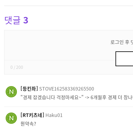
댓글
3
댓
글
로그인 후 
쓰
기
0
/ 200
등킨좌
STOVE162583369265500
"경제 잡겠습니다 걱정마세요~" -> 6개월후 경제 더 창
RT키츠네
Haku01
뭔약속?