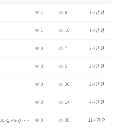
1
8
1시간 전
1
10
1시간 전
0
7
2시간 전
0
6
2시간 전
0
30
2시간 전
0
14
4시간 전
0
30
11시간 전
바람아추하게시비걸고도망가냐당당하게글써