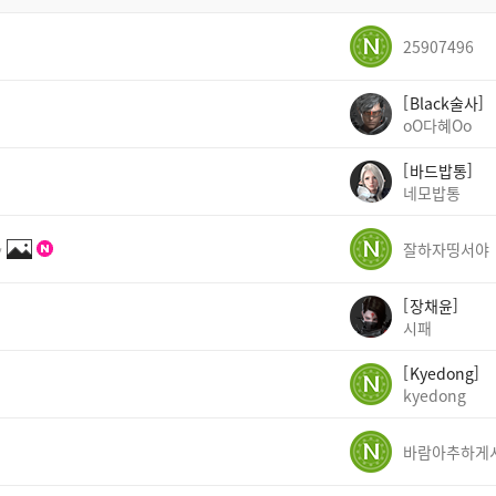
25907496
Black술사
oO다혜Oo
바드밥통
네모밥통
✨
잘하자띵서야
장채윤
시패
Kyedong
kyedong