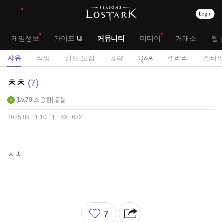
상
대
게임정보
가이드
커뮤니티
미디어
거래소
웹 
단
메
서
자유
직업
길드 모집
공략
Q&A
갤러리
스타일
메
뉴
브
자
ㅊㅊ
7
뉴
유
메
Lv.70
스응한
둚붊
게
뉴
시
2025.09.11 10:11
632
판
ㅊㅊ
좋
7
아