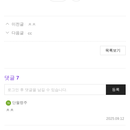
요
ㅊㅊ
cc
목록보기
댓글
7
댓
등록
글
쓰
단월령주
기
ㅊㅊ
2025.09.12