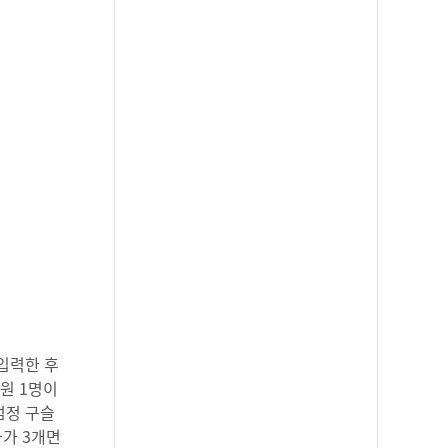
 입력한 후
티원 1명이
검정 구슬
라가 3개면