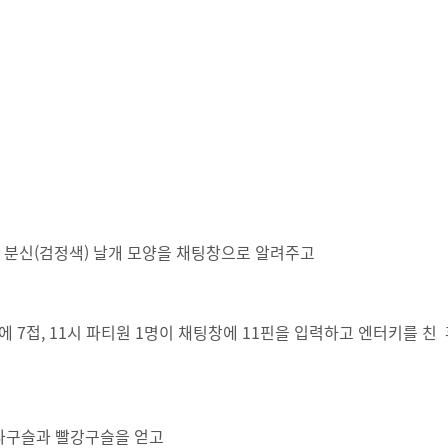
아키스 분신(검정색) 날개 모양을 채팅창으로 알려주고
창에 7접, 11시 파티원 1명이 채팅창에 11핀을 입력하고 엔터키를 친
은 보라구슬과 빨강구슬을 얻고