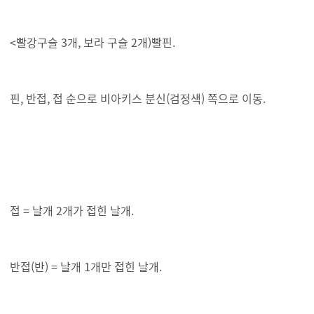
<빨강구슬 3개, 보라 구슬 2개)빨핀.
핀, 반접, 접 순으로 비아키스 분신(검정색) 쪽으로 이동.
접 = 날개 2개가 접힌 날개.
반접(반) = 날개 1개만 접힌 날개.