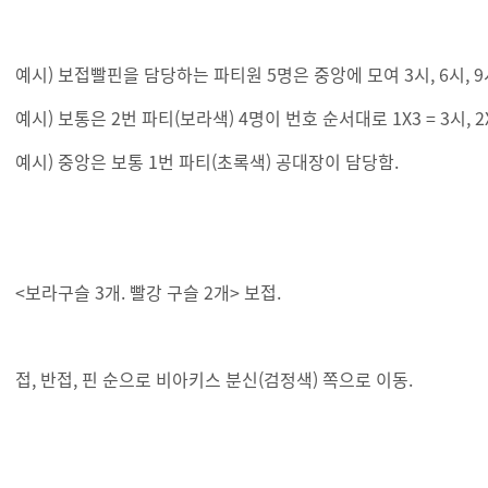
예시) 보접빨핀을 담당하는 파티원 5명은 중앙에 모여 3시, 6시, 9시
예시) 보통은 2번 파티(보라색) 4명이 번호 순서대로 1X3 = 3시, 2X3 =
예시) 중앙은 보통 1번 파티(초록색) 공대장이 담당함.
<보라구슬 3개. 빨강 구슬 2개> 보접.
접, 반접, 핀 순으로 비아키스 분신(검정색) 쪽으로 이동.