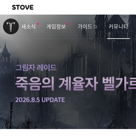
내비게이션
이
벤
새소식
게임정보
가이드
커뮤니티
트
&
업
데
이
트