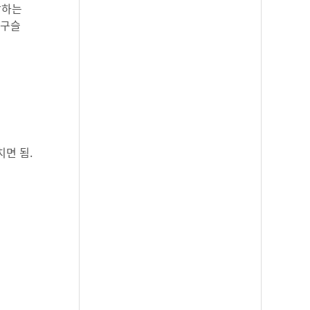
장하는
 구슬
면 됨.