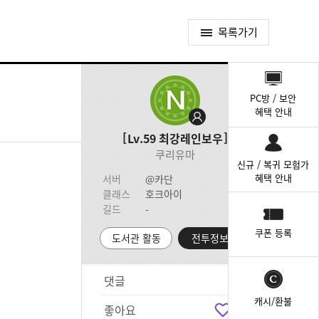
목록가기
퀵
메
PC방 / 보안
뉴
혜택 안내
Lv.59
최강레인보우
쿠리유마
신규 / 복귀 모험가
혜택 안내
서버
@카단
클래스
호크아이
길드
-
쿠폰 등록
도서관 활동
전투정보실
댓글
0
캐시/환불
좋아요
5