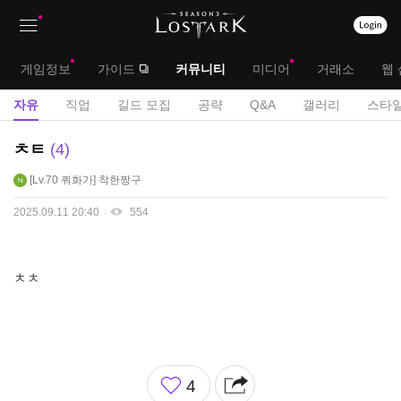
상
대
게임정보
가이드
커뮤니티
미디어
거래소
웹 
단
메
서
자유
직업
길드 모집
공략
Q&A
갤러리
스타일
메
뉴
브
자
ㅊㅌ
4
뉴
유
메
Lv.70
쿼화가
착한짱구
게
뉴
시
2025.09.11 20:40
554
판
ㅊㅊ
좋
4
아