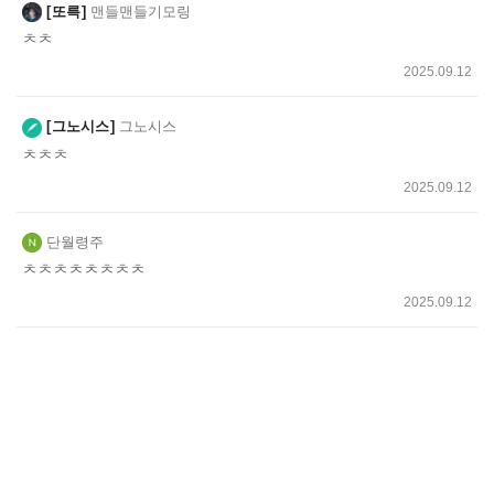
또륵
맨들맨들기모링
ㅊㅊ
2025.09.12
그노시스
그노시스
ㅊㅊㅊ
2025.09.12
단월령주
ㅊㅊㅊㅊㅊㅊㅊㅊ
2025.09.12