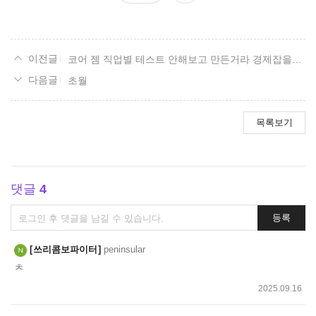
요
코어 젬 직업별 테스트 안해보고 만든거라 경제잡을라 도입한거 증거다 내가 말했자나 멍충이 대 재 앙 계획이라고
초월
목록보기
댓글
4
댓
등록
글
쓰
쓰리콤보파이터
peninsular
기
ㅊ
2025.09.16