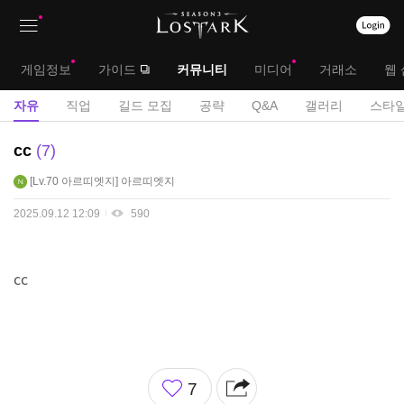
상
대
게임정보
가이드
커뮤니티
미디어
거래소
웹 
단
메
서
자유
직업
길드 모집
공략
Q&A
갤러리
스타일
메
뉴
브
자
cc
7
뉴
유
메
Lv.70
아르띠엣지
아르띠엣지
게
뉴
시
2025.09.12 12:09
590
판
cc
좋
7
아