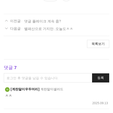
요
댓글 플레이크 계속 줌?
밸패산으로 가지만..오늘도ㅊㅊ
목록보기
댓글
7
댓
등록
글
쓰
계란말이우두머리
계란말이샐러드
기
ㅊㅊ
2025.09.13