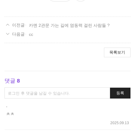
요
카멘 2관문 가는 길에 염동력 걸린 사람들 ?
cc
목록보기
댓글
8
댓
등록
글
쓰
-
기
ㅊㅊ
2025.09.13