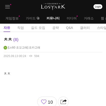
상
대
게임정보
가이드
커뮤니티
미디어
거래소
웹 
단
메
서
자유
직업
길드 모집
공략
Q&A
갤러리
스타일
메
뉴
브
자
ㅊㅊ
8
뉴
유
메
Lv.60
조꼬고래
조카고래
게
뉴
시
2025.09.13 00:24
594
판
ㅊㅊ
좋
10
아