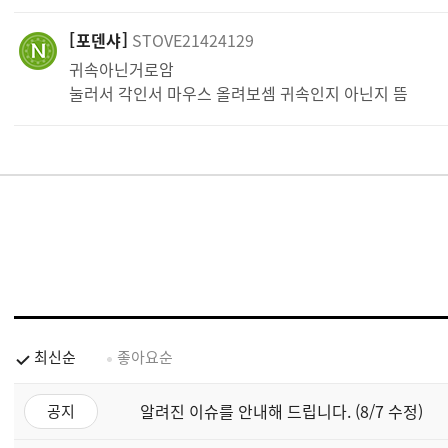
포덴샤
STOVE21424129
귀속아닌거로암
눌러서 각인서 마우스 올려보셈 귀속인지 아닌지 뜸
최신순
좋아요순
알려진 이슈를 안내해 드립니다. (8/7 수정)
공지