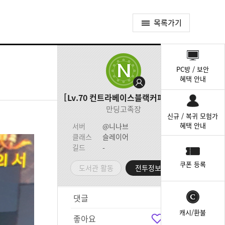
목록가기
퀵
메
PC방 / 보안
뉴
혜택 안내
Lv.70
컨트라베이스블랙커피중독
만딩고족장
신규 / 복귀 모험가
혜택 안내
서버
@니나브
클래스
슬레이어
길드
-
쿠폰 등록
도서관 활동
전투정보실
댓글
4
캐시/환불
좋아요
8