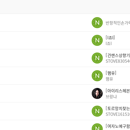
반항적인손가
l죠l
l죠l
건랜스상향기
STOVE83054
햄유
햄유
아이리스헤븐
브랑냐
토르망치찾는
STOVE16151
여자노예구함