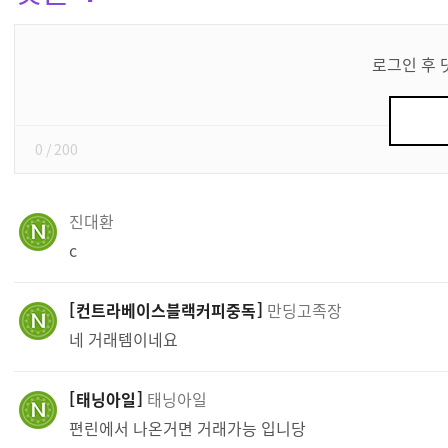
댓
글
로그인 후 
쓰
기
0
/ 200
진대환
c
컨트라베이스블랙커피중독
만딩고족장
네 거래템이네요
태닝아일
태닝아일
편린에서 나온거면 거래가능 입니당