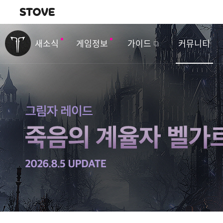
내비게이션
이
벤
새소식
게임정보
가이드
커뮤니티
트
&
업
데
이
트