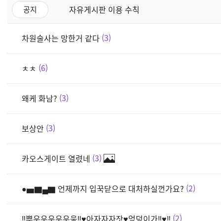
자유게시판 이용 수칙
공지
차원술사는 망한거 같다
3
ㅊㅊ
6
왜케 화남?
3
보상안
3
카오스게이트 열렸네
3
●▅▇▄▇ 언제까지 입꾹닫으로 대처하실껀가요?
2
‼뿌우우우우우웅‼♥아자자자잣♥엉덩이가‼♥‼
2