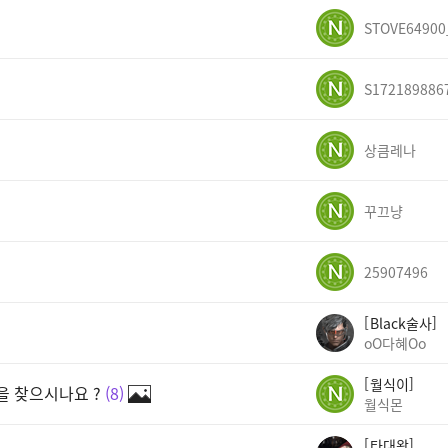
STOVE64900
S172189886
상큼레나
꾸끄냥
25907496
Black술사
oO다혜Oo
월식이
 찾으시나요 ?
8
월식몬
타대왕