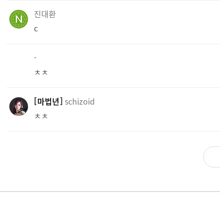
진대환
c
-
ㅊㅊ
마법년
schizoid
ㅊㅊ