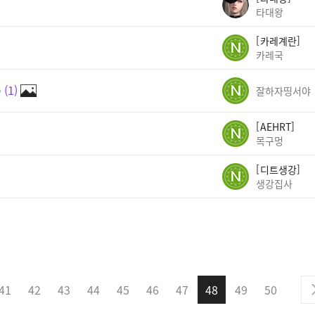
타대왕
카레계란
카레국
✨
1
잘하자띵서야
AEHRT
목구멍
디트생강
생강집사
41
42
43
44
45
46
47
48
49
50