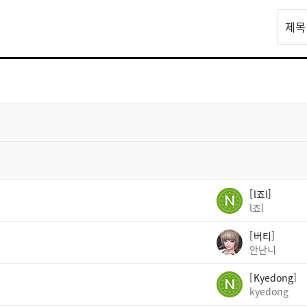
리
제목
스
트
검
색
l죠l
l죠l
버티
안난니
Kyedong
kyedong