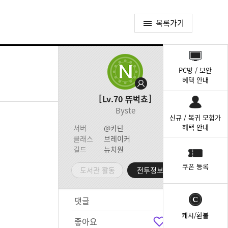
목록가기
퀵
메
PC방 / 보안
뉴
혜택 안내
Lv.70
뜌벅쵸
Byste
신규 / 복귀 모험가
혜택 안내
서버
@카단
클래스
브레이커
길드
뉴치원
쿠폰 등록
도서관 활동
전투정보실
댓글
9
캐시/환불
좋아요
9