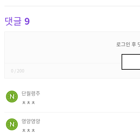
댓글
9
댓
글
로그인 후 
쓰
기
0
/ 200
단월령주
ㅊㅊㅊ
영양영양
ㅊㅊㅊ