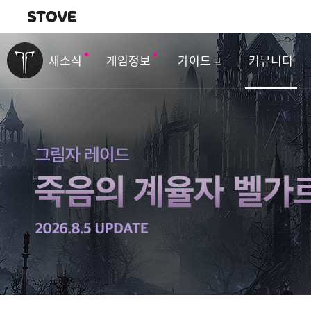
내비게이션
이
벤
새소식
게임정보
가이드
커뮤니티
트
&
업
데
이
트