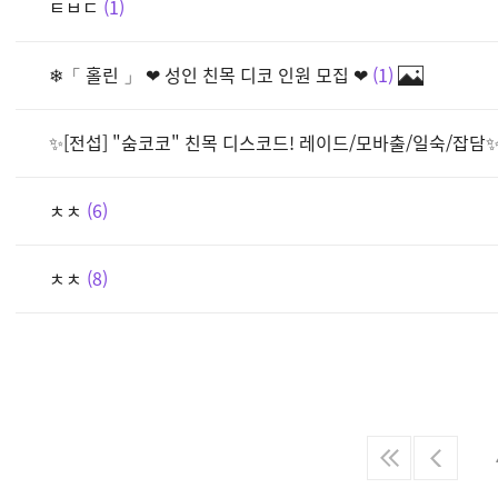
ㅌㅂㄷ
1
❄「 홀린 」 ❤ 성인 친목 디코 인원 모집 ❤
1
✨[전섭] "숨코코" 친목 디스코드! 레이드/모바출/일숙/잡담
ㅊㅊ
6
ㅊㅊ
8