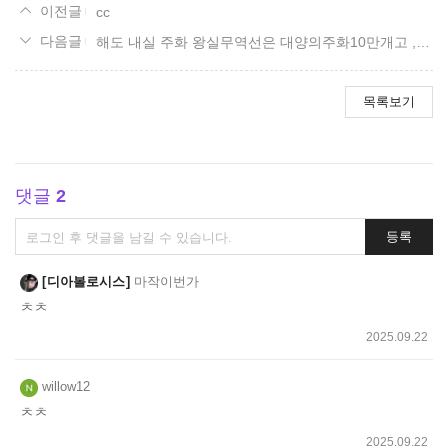
cc
해도 내실 주화 왕실무역선은 대양의주화10만개고 , 5번째해도는 대양의주화1만개맞나요 ?
목록보기
댓글
2
댓
등록
글
쓰
디아볼로시스
마작이번가
기
ㅊㅊ
2025.09.22
willow12
ㅊㅊ
2025.09.22