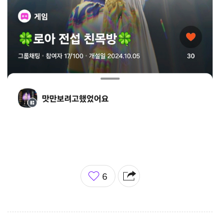
좋
6
아
요