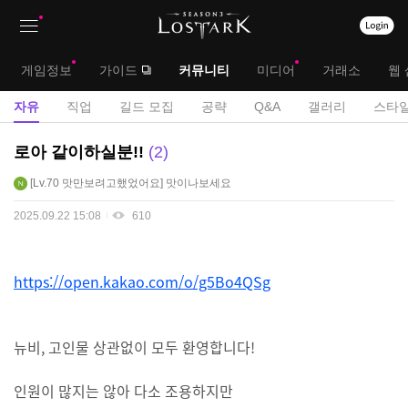
상
대
게임정보
가이드
커뮤니티
미디어
거래소
웹 
단
메
서
자유
직업
길드 모집
공략
Q&A
갤러리
스타일
메
뉴
브
자
로아 같이하실분!!
2
뉴
유
메
Lv.70
맛만보려고했었어요
맛이나보세요
게
뉴
시
2025.09.22 15:08
610
판
https://open.kakao.com/o/g5Bo4QSg
뉴비, 고인물 상관없이 모두 환영합니다!
인원이 많지는 않아 다소 조용하지만