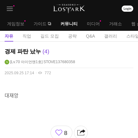
상
대
게임정보
가이드
커뮤니티
미디어
거래소
웹 
단
메
서
자유
직업
길드 모집
공략
Q&A
갤러리
스타일
메
뉴
브
자
경제 파탄 났누
4
뉴
유
메
Lv.70
아이언맨1호
STOVE137680358
게
뉴
시
2025.09.25 17:14
772
판
대재앙
좋
8
아