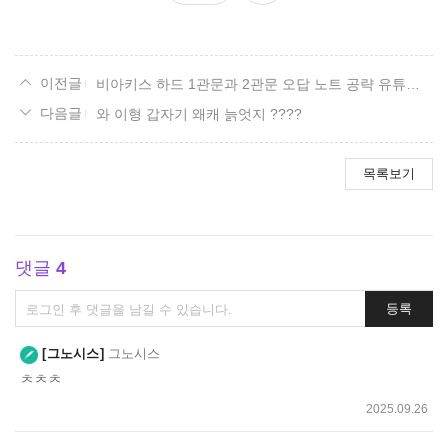
요
비아키스 하드 1관문과 2관문 오답 노트 공략 유튜브 영상 사이트.
와 이형 갑자기 왜캐 늙엇지 ????
목록보기
댓글
4
댓
등록
글
쓰
그노시스
그노시스
기
ㅊㅊㅊ
2025.09.26