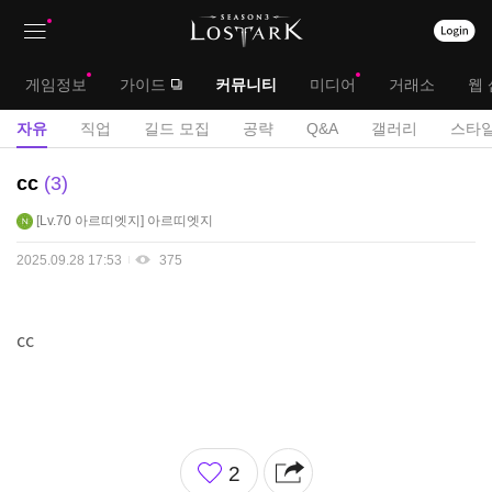
상
대
게임정보
가이드
커뮤니티
미디어
거래소
웹 
단
메
서
자유
직업
길드 모집
공략
Q&A
갤러리
스타일
메
뉴
브
자
cc
3
뉴
유
메
Lv.70
아르띠엣지
아르띠엣지
게
뉴
시
2025.09.28 17:53
375
판
cc
좋
2
아