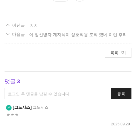
요
ㅊㅊ
이 정신병자 개자식이 상호작용 조작 했네 이런 후리자식 또리이 똥개자식 놀부같은놈 쓰레기 같은놈 지옥에나 가라
목록보기
댓글
3
댓
등록
글
쓰
그노시스
그노시스
기
ㅊㅊㅊ
2025.09.29