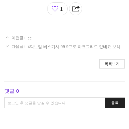
좋
1
아
요
cc
4막노말 버스기사 99.9프로 아크그리드 없네요 보석도 가끔 7 6 난 대단한줄 유각은 10팟중 2팟정도반정도읽고 ..풀각가끔..나머지노
목록보기
댓글
0
댓
등록
글
쓰
기