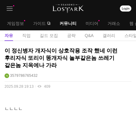
상
대
게임정보
가이드
커뮤니티
미디어
거래소
웹 
단
메
서
자유
직업
길드 모집
공략
Q&A
갤러리
스타일
메
뉴
브
자
이 정신병자 개자식이 상호작용 조작 했네 이런
뉴
유
메
후리자식 또리이 똥개자식 놀부같은놈 쓰레기
게
같은놈 지옥에나 가라
뉴
시
판
3579786765432
2025.09.28 19:13
409
ㄴㄴㄴㄴ