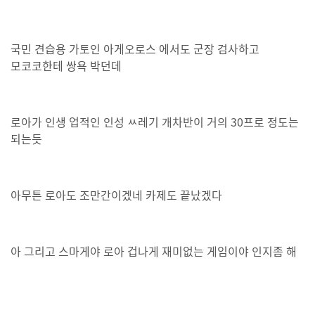
국민 견습용 가토인 아게오로스 에서도 군장 검사하고
모코코한테 쌍욕 박던데
로아가 인생 업적인 인성 ㅆ레기 개차반이 거의 30프로 정도는
되는듯
아무튼 로아도 조만간이겠네 카제도 끝났겠다
아 그리고 스마게야 로아 겁나게 재미없는 게임이야 인지좀 해