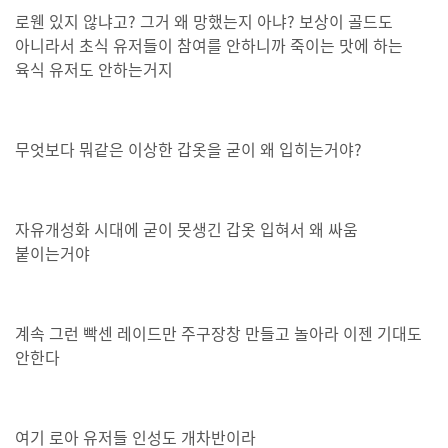
로웬 있지 않냐고? 그거 왜 망했는지 아냐? 보상이 골드도
아니라서 초식 유저들이 참여를 안하니까 죽이는 맛에 하는
육식 유저도 안하는거지
무엇보다 뭐같은 이상한 갑옷을 굳이 왜 입히는거야?
자유개성화 시대에 굳이 못생긴 갑옷 입혀서 왜 싸움
붙이는거야
계속 그런 빡센 레이드만 주구장창 만들고 놀아라 이젠 기대도
안한다
여기 로아 유저들 인성도 개차반이라