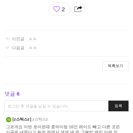
좋
2
아
요
ㅊㅊ
ㅊㅊ
목록보기
댓글
6
댓
등록
글
쓰
z스틱스z
z스틱스z
기
그르게요 이번 로아온때 종막이랑 16인 레이드 빼고 다른 곳은
싱글로 내준다고 짜잔 하면서 생색 낼 듯 고봉밥 패치 이제 안