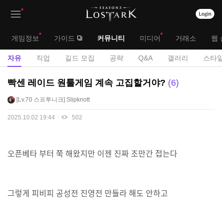
상
대
게임정보
가이드
커뮤니티
미디어
거래소
웹 
단
메
서
자유
직업
길드 모집
공략
Q&A
갤러리
스타일
메
뉴
브
자
빡센 레이드 원툴게임 계속 고집할거야?
6
뉴
유
메
Lv.70
스프투니크
Slipknott
게
뉴
시
2025.10.02 19:44
502
판
오픈베타 부터 쭉 해왔지만 이젠 진짜 조만간 접는다
그렇게 피비피 공성전 진영전 만들라 해도 안하고