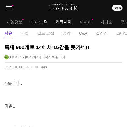
상
대
게임정보
가이드
커뮤니티
미디어
거래소
웹 
단
메
서
자유
직업
길드 모집
공략
Q&A
갤러리
스타일
메
뉴
브
자
특재 900개로 14에서 15강을 못가네!!
뉴
유
메
Lv.70
버서버서버서
리니지로갈아타
게
뉴
시
2025.10.03 11:25
449
판
4%라매..
띠발..