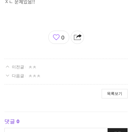
ㅈㄴ 문제있음!!
좋
0
아
요
ㅊㅊ
ㅊㅊㅊ
목록보기
댓글
0
댓