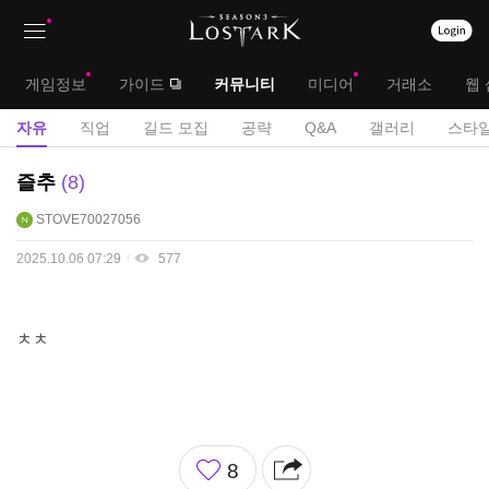
상
대
게임정보
가이드
커뮤니티
미디어
거래소
웹 
단
메
서
자유
직업
길드 모집
공략
Q&A
갤러리
스타일
메
뉴
브
자
즐추
8
뉴
유
메
STOVE70027056
게
뉴
시
2025.10.06 07:29
577
판
ㅊㅊ
좋
8
아