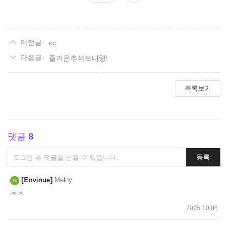
요
cc
즐거운추석보내렁!
목록보기
댓글
8
댓
등록
글
쓰
Envinue
Meldy
기
ㅊㅊ
2025.10.06