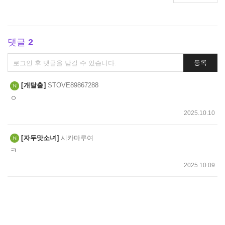
댓글
2
댓
등록
글
쓰
개탈출
STOVE89867288
기
ㅇ
2025.10.10
자두맛소녀
시카마루여
ㅋ
2025.10.09