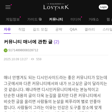
상
대
게임정보
가이드
커뮤니티
미디어
거래소
웹 
단
메
서
자유
직업
길드 모집
공략
Q&A
갤러리
스타일
메
뉴
브
자
커뮤니티 매너에 관한 글
2
뉴
유
메
S1714898008328712
게
뉴
시
2025.10.09 13:27
559
판
매너 안챙겨도 되는 디시인사이드라는 좋은 커뮤니티가 있는데
그곳에서와 다른 커뮤니티에서와 내가 쓰고싶은 글이 달라지는
것 같습니다. 왜냐하면 디시인커뮤니티에서는 본능적이고
단순한 내용의 글이 더욱 눈길을 끌지만 다른 커뮤니티에서
비슷한 글을 올리면 사람들의 눈살을 찌푸리며 별로 안좋아
합니다. 사람들이 그러는 이유는 인감은 도구를 장소에 맞게