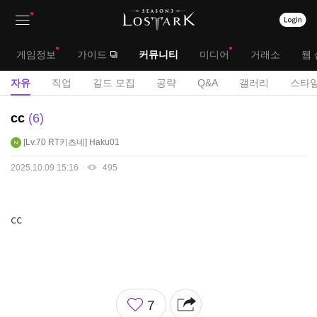
상
대
게임정보
가이드
커뮤니티
미디어
거래소
웹 
단
메
서
자유
직업
길드 모집
공략
Q&A
갤러리
스타일
메
뉴
브
자
cc
6
뉴
유
메
Lv.70
RT키츠네
Haku01
게
뉴
시
2025.10.09 15:16
495
판
cc
좋
7
아