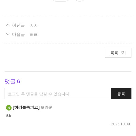
요
ㅊㅊ
ㄹㄹ
목록보기
댓글
6
댓
등록
글
쓰
허리를쭉피고
보라쿤
기
aa
2025.10.09