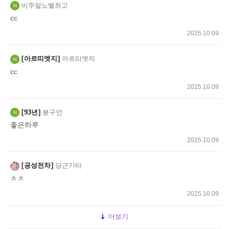
비주얼노벨최고
cc
2025.10.09
아르띠엣지
아르띠엣지
cc
2025.10.09
93년
봉구언
좋은하루
2025.10.09
공성전차
당근기타
ㅊㅊ
2025.10.09
더보기