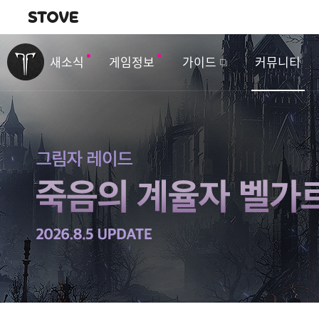
내비게이션
이
벤
새소식
게임정보
가이드
커뮤니티
트
&
업
데
이
트