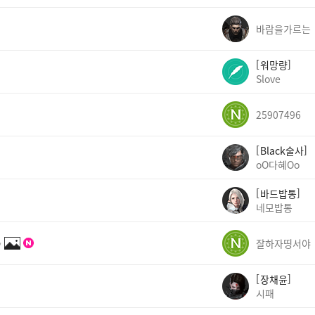
바람을가르는
워망량
Slove
25907496
Black술사
oO다혜Oo
바드밥통
네모밥통
✨
잘하자띵서야
장채윤
시패