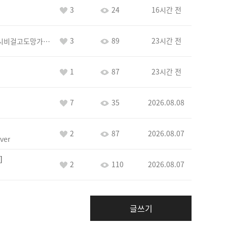
3
24
16시간 전
3
89
23시간 전
바람아추하게시비걸고도망가냐당당하게글써
1
87
23시간 전
7
35
2026.08.08
2
87
2026.08.07
ver
2
110
2026.08.07
글쓰기