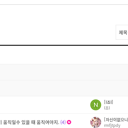
리
제목
스
트
검
색
l죠l
l죠l
자신이없으니
기 움직일수 있을 때 움직여야지.
4
rmfjtpdy