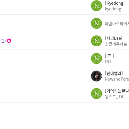
Kyedong
kyedong
세리Lee
1
스퀄레온하트
l죠l
l죠l
쎈데렐라
NowandFore
기어가는꿀벌
윙스트_TR