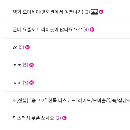
영화 오디세이(영화관에서 여름나기)
2
근데 요즘도 트라이팟이 많나요????
4
cc
5
ㅊㅊ
5
ㅊㅊ
3
✨[전섭] "숨코코" 친목 디스코드! 레이드/모바출/일숙/잡담
맘스터치 쿠폰 쓰세요
2