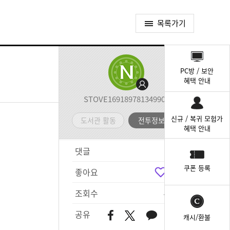
목록가기
퀵
메
PC방 / 보안
뉴
혜택 안내
STOVE169189781349900
신규 / 복귀 모험가
도서관 활동
전투정보실
혜택 안내
댓글
0
쿠폰 등록
좋아요
3
조회수
493
공유
캐시/환불