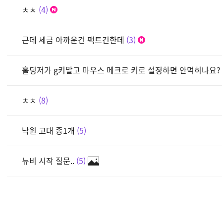
ㅊㅊ
4
근데 세금 아까운건 팩트긴한데
3
홀딩저가 g키말고 마우스 메크로 키로 설정하면 안먹히나요?
ㅊㅊ
8
낙원 고대 종1개
5
뉴비 시작 질문..
5