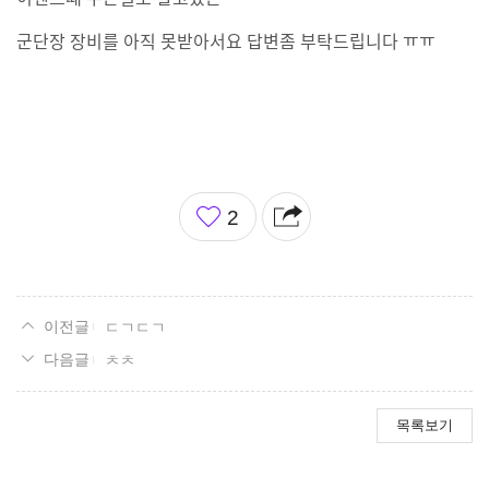
군단장 장비를 아직 못받아서요 답변좀 부탁드립니다 ㅠㅠ
좋
2
아
요
ㄷㄱㄷㄱ
ㅊㅊ
목록보기