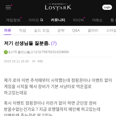
상
대
게임정보
가이드
커뮤니티
미디어
거래소
웹 
단
메
서
자유
직업
길드 모집
공략
Q&A
갤러리
스타일
메
뉴
브
자
저기 선생님들 질분좀.
7
뉴
유
메
Lv.70
물만난불고기
S1759762313228000
게
뉴
시
2025.10.11 16:30
896
판
제가 로아 이번 추석때부터 시작했는데 점핑권이나 이벤트 없이
게임을 시작을 해서 장비가 기본 사냥터로 먹은걸로
하고있는데요
혹시 이벤트 점핑권이나 이런거 없이 하면 군단장 장비
받을수없는건가요 ? 지금 로헨델까지 메인퀘 하고있는데
이벤트때 주는걸로 알고있는