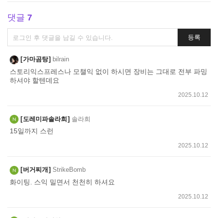
댓글
7
댓
등록
글
쓰
가마곰탕
bilrain
기
스토리익스프레스나 모챌익 없이 하시면 장비는 그대로 전부 파밍
하셔야 할텐데요
2025.10.12
도레미파솔라희
솔라희
15일까지 스런
2025.10.12
버거찌개
StrikeBomb
화이팅. 스익 밀면서 천천히 하셔요
2025.10.12