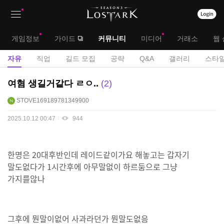
상
대
게임정보
가이드
커뮤니티
미디어
거래소
웹 
단
메
서
자유
직업
길드 모집
공략
Q&A
갤러리
스타일
메
뉴
브
자
여혐 생길거같다 ㄹㅇ..
2
뉴
유
메
STOVE169189781349900
게
뉴
시
2025.10.12 00:47
944
판
한명은 20대후반인데 레이드같이가요 해놓고는 갑자기
말도없다가 1시간후에 아무말없이 하르둠으로 그냥
가지를않나
그후에 뭔말이없어 사과라던가 뭔말도없음