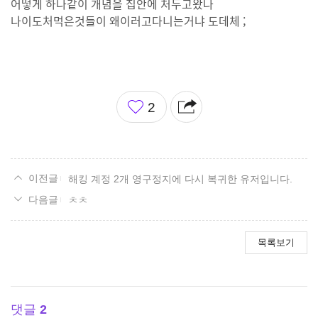
어떻게 하나같이 개념을 집안에 처두고왔나
나이도처먹은것들이 왜이러고다니는거냐 도데체 ;
좋
2
아
요
해킹 계정 2개 영구정지에 다시 복귀한 유저입니다.
ㅊㅊ
목록보기
댓글
2