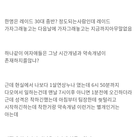
한명은 레이드 30대 중반? 정도되는사람인데 레이드
가자그래놓고는 다음날에 가자그래놓고는 지금까지아무말없음
하나같이 여자애들은 그냥 시간개념과 약속개념이
존재하지를않냐?
근데 현실에서 나보다 1살연상누나 였는데 6시 50분까지
다모여서 일하는건데 맨날 7시이후 아니면 1분전에 오긴하더라
근데 성격은 착하긴했는데 아침부터 팀장한테 줫털리고
시작하긴하는데 착한거랑 약속개념 이런거는 별개인거는
아는데