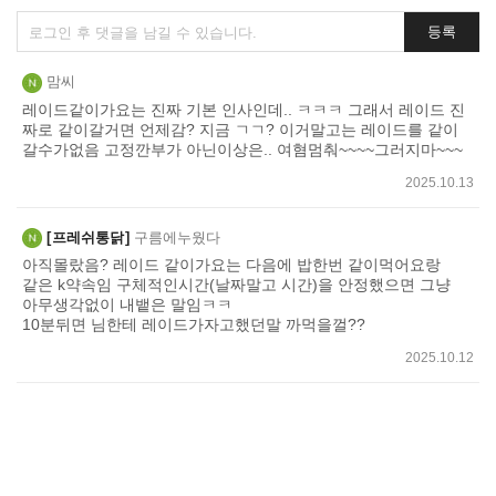
댓
등록
글
쓰
맘씨
기
레이드같이가요는 진짜 기본 인사인데.. ㅋㅋㅋ 그래서 레이드 진
짜로 같이갈거면 언제감? 지금 ㄱㄱ? 이거말고는 레이드를 같이
갈수가없음 고정깐부가 아닌이상은.. 여혐멈춰~~~~그러지마~~~
2025.10.13
프레쉬통닭
구름에누웠다
아직몰랐음? 레이드 같이가요는 다음에 밥한번 같이먹어요랑
같은 k약속임 구체적인시간(날짜말고 시간)을 안정했으면 그냥
아무생각없이 내뱉은 말임ㅋㅋ
10분뒤면 님한테 레이드가자고했던말 까먹을껄??
2025.10.12