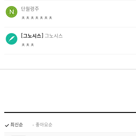
단월령주
ㅊㅊㅊㅊㅊㅊㅊ
그노시스
그노시스
ㅊㅊㅊ
최신순
좋아요순