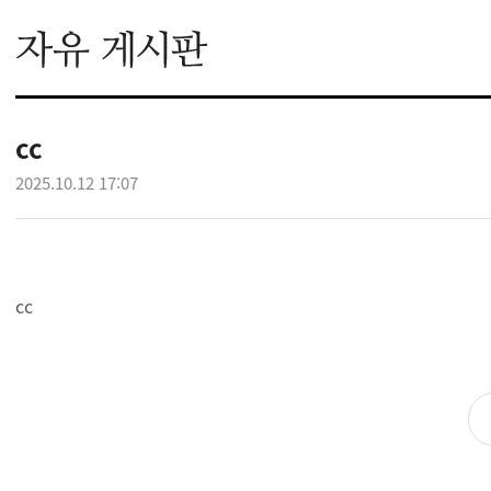
cc
2025.10.12 17:07
cc