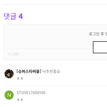
댓글
4
댓
글
로그인 후 
쓰
기
0
/ 200
슈퍼스타버블
닉추천좀요
ㅊㅊ
STOVE17600596
ㅊㅊ