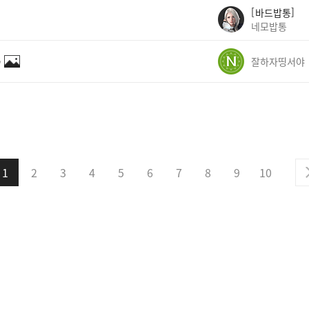
바드밥통
네모밥통
✨
잘하자띵서야
1
2
3
4
5
6
7
8
9
10