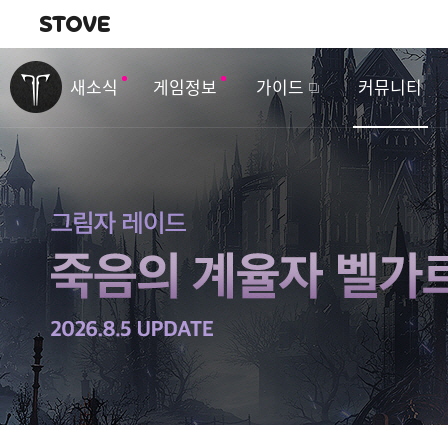
내비게이션
이
벤
새소식
게임정보
가이드
커뮤니티
트
&
업
데
이
트