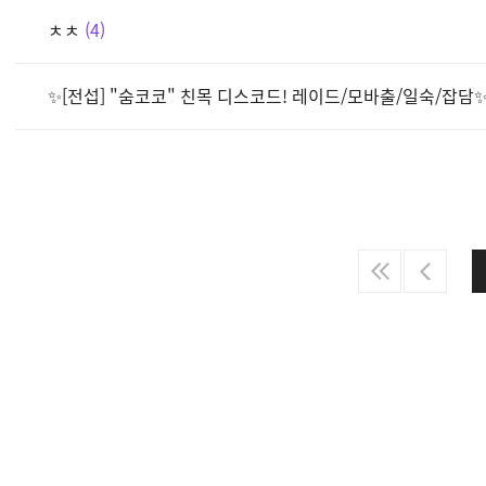
ㅊㅊ
4
✨[전섭] "숨코코" 친목 디스코드! 레이드/모바출/일숙/잡담