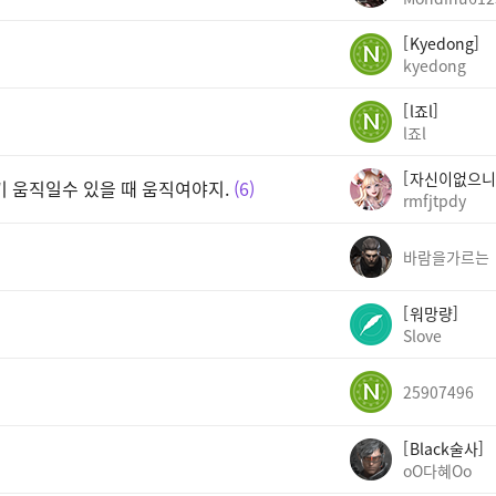
Kyedong
kyedong
l죠l
l죠l
자신이없으니
기 움직일수 있을 때 움직여야지.
6
rmfjtpdy
바람을가르는
워망량
Slove
25907496
Black술사
oO다혜Oo