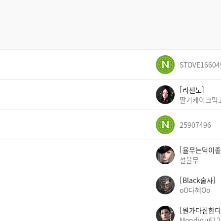
STOVE16604
리센노
딸기케이크먹
25907496
율무는먹이좋
설율무
Black술사
oO다혜Oo
뭔가다짐한디
Mondinu612