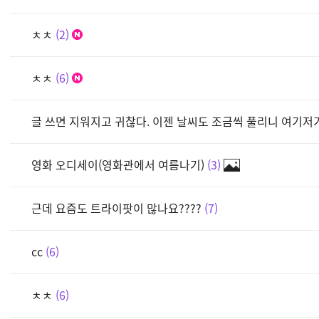
ㅊㅊ
2
ㅊㅊ
6
글 쓰면 지워지고 귀찮다. 이젠 날씨도 조금씩 풀리니 여기저
영화 오디세이(영화관에서 여름나기)
3
근데 요즘도 트라이팟이 많나요????
7
cc
6
ㅊㅊ
6