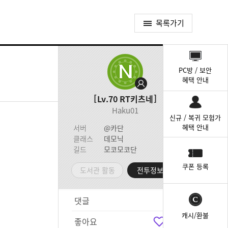
목록가기
퀵
메
PC방 / 보안
뉴
혜택 안내
Lv.70
RT키츠네
Haku01
신규 / 복귀 모험가
혜택 안내
서버
@카단
클래스
데모닉
길드
모코모코단
쿠폰 등록
도서관 활동
전투정보실
댓글
4
캐시/환불
좋아요
6