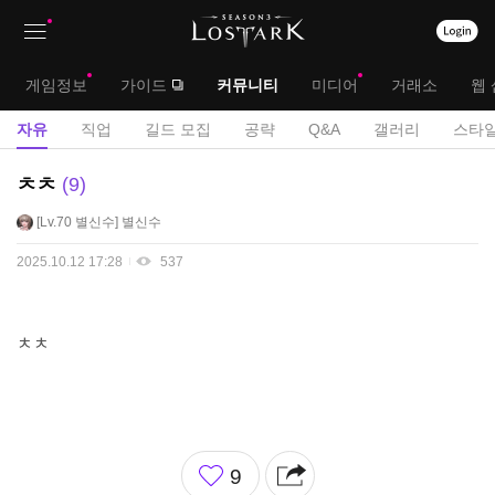
상
대
게임정보
가이드
커뮤니티
미디어
거래소
웹 
단
메
서
자유
직업
길드 모집
공략
Q&A
갤러리
스타일
메
뉴
브
자
ㅊㅊ
9
뉴
유
메
Lv.70
별신수
별신수
게
뉴
시
2025.10.12 17:28
537
판
ㅊㅊ
좋
9
아