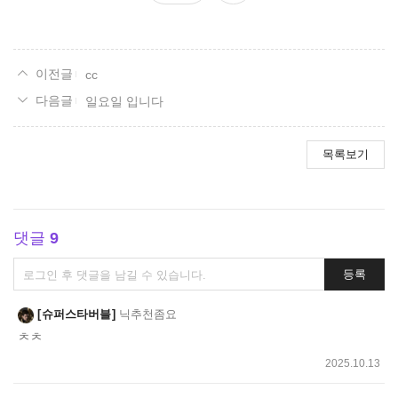
요
cc
일요일 입니다
목록보기
댓글
9
댓
등록
글
쓰
슈퍼스타버블
닉추천좀요
기
ㅊㅊ
2025.10.13